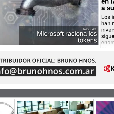
en 
a s
Los i
han m
inver
Hace 1 día
Microsoft raciona los
sigu
tokens
enor
Starl
de l