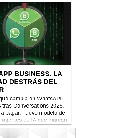
saludables.
APP BUSINESS. LA
AD DESTRÁS DEL
R
qué cambia en WhatsAPP
 tras Conversations 2026,
 a pagar, nuevo modelo de
y agentes de IA que marcan
va etapa