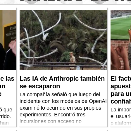
e las
Las IA de Anthropic también
El fac
an
se escaparon
apuest
e
para u
La compañía señaló que luego del
confia
incidente con los modelos de OpenAI
examinó lo ocurrido en sus propios
ó que
La impor
experimentos. Encontró tres
rido.
el usuari
incursiones con acceso no
 han
platafor
autorizado a otras plataformas.
práctica