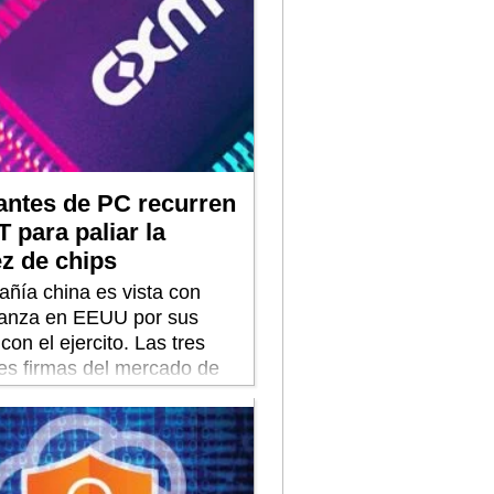
antes de PC recurren
 para paliar la
z de chips
ñía china es vista con
ianza en EEUU por sus
con el ejercito. Las tres
les firmas del mercado de
 memoria quieren que la
nca la ponga en una lista