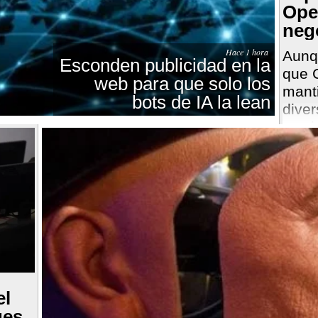
Ope
neg
Hace 1 hora
Aunq
Esconden publicidad en la
que C
web para que solo los
mant
bots de IA la lean
diver
sus 
como
empr
el
ues