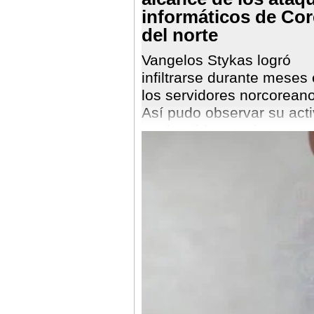
informáticos de Co
del norte
Vangelos Stykas logró
infiltrarse durante meses
los servidores norcorean
Así pudo observar su act
y advertirle a varias emp
del peligro que corrían.
Algunos de los operarios
habían infectado con su 
malware.