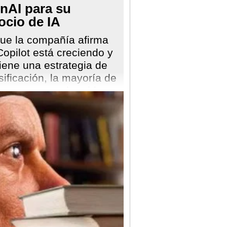
nAI para su
ocio de IA
ue la compañía afirma
opilot está creciendo y
iene una estrategia de
sificación, la mayoría de
ingresos son obtenidos
 proveedora de la
esa detrás de ChatGPT.