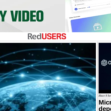
Hace 8 ho
Mic
dep