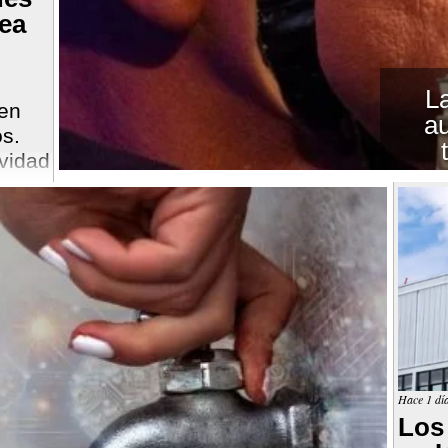
rea
L
 en
a
os.
ividad
resas
 se
propio
Hace 1 dí
Los