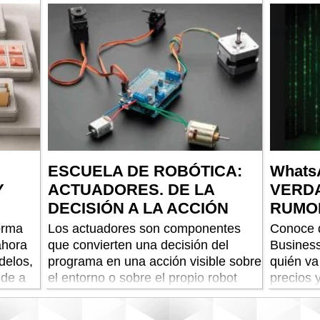
.
hábitos 
ESCUELA DE ROBÓTICA:
Whats
Y
ACTUADORES. DE LA
VERD
DECISIÓN A LA ACCIÓN
RUMO
orma
Los actuadores son componentes
Conoce 
ahora
que convierten una decisión del
Business
delos,
programa en una acción visible sobre
quién va
nde a
el entorno o sobre el propio robot
precios 
una nue