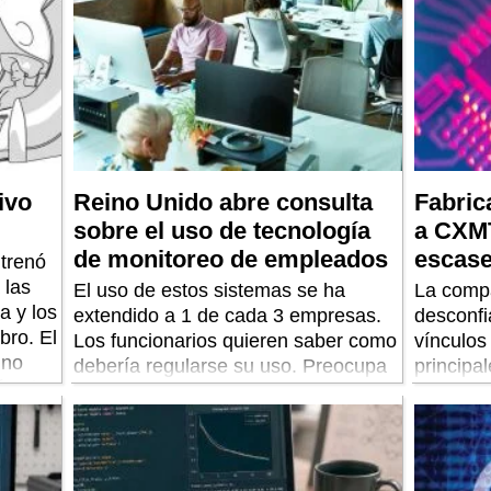
ivo
Reino Unido abre consulta
Fabric
sobre el uso de tecnología
a CXMT
de monitoreo de empleados
escase
trenó
 las
El uso de estos sistemas se ha
La compa
a y los
extendido a 1 de cada 3 empresas.
desconf
bro. El
Los funcionarios quieren saber como
vínculos 
 no
debería regularse su uso. Preocupa
principa
ótesis.
en especial el uso de IA para la
chips de
automatización de decisiones.
Casa Bla
negra.