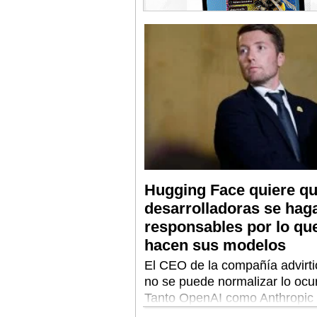
Hugging Face quiere qu
desarrolladoras se hag
responsables por lo qu
hacen sus modelos
El CEO de la compañía advirti
no se puede normalizar lo ocur
Tanto OpenAI como Anthropic
visto a sus IA escapar de sus