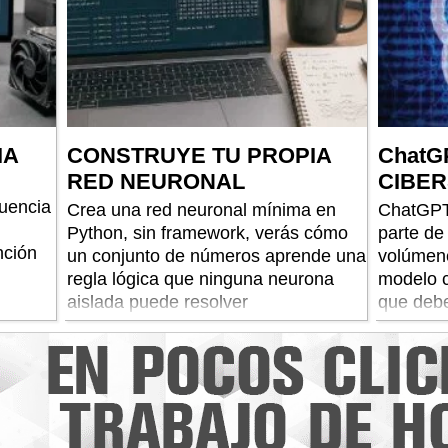
IA
CONSTRUYE TU PROPIA
ChatG
RED NEURONAL
CIBER
cuencia
Crea una red neuronal mínima en
ChatGPT
Python, sin framework, verás cómo
parte de
nción
un conjunto de números aprende una
volúmene
regla lógica que ninguna neurona
modelo 
aislada puede resolver
que debe