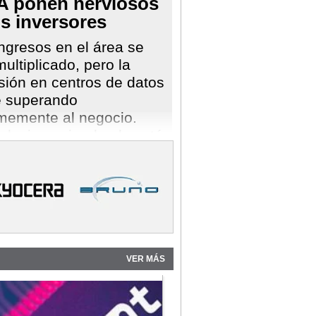
IA ponen nerviosos
us inversores
ngresos en el área se
ultiplicado, pero la
sión en centros de datos
e superando
memente al negocio.
ink sigue siendo el sostén
a empresa.
VER MÁS