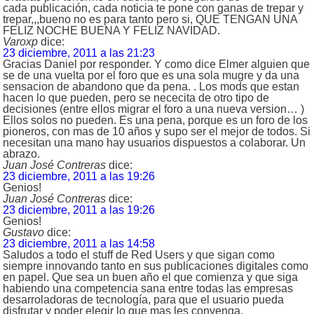
cada publicación, cada noticia te pone con ganas de trepar y
trepar,,,bueno no es para tanto pero si, QUE TENGAN UNA
FELIZ NOCHE BUENA Y FELIZ NAVIDAD.
Varoxp
dice:
23 diciembre, 2011 a las 21:23
Gracias Daniel por responder. Y como dice Elmer alguien que
se de una vuelta por el foro que es una sola mugre y da una
sensacion de abandono que da pena. . Los mods que estan
hacen lo que pueden, pero se nececita de otro tipo de
decisiones (entre ellos migrar el foro a una nueva version… )
Ellos solos no pueden. Es una pena, porque es un foro de los
pioneros, con mas de 10 años y supo ser el mejor de todos. Si
necesitan una mano hay usuarios dispuestos a colaborar. Un
abrazo.
Juan José Contreras
dice:
23 diciembre, 2011 a las 19:26
Genios!
Juan José Contreras
dice:
23 diciembre, 2011 a las 19:26
Genios!
Gustavo
dice:
23 diciembre, 2011 a las 14:58
Saludos a todo el stuff de Red Users y que sigan como
siempre innovando tanto en sus publicaciones digitales como
en papel. Que sea un buen año el que comienza y que siga
habiendo una competencia sana entre todas las empresas
desarroladoras de tecnología, para que el usuario pueda
disfrutar y poder elegir lo que mas les convenga.