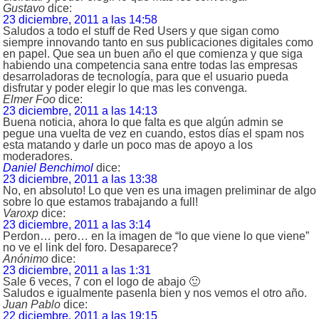
Gustavo
dice:
23 diciembre, 2011 a las 14:58
Saludos a todo el stuff de Red Users y que sigan como
siempre innovando tanto en sus publicaciones digitales como
en papel. Que sea un buen año el que comienza y que siga
habiendo una competencia sana entre todas las empresas
desarroladoras de tecnología, para que el usuario pueda
disfrutar y poder elegir lo que mas les convenga.
Elmer Foo
dice:
23 diciembre, 2011 a las 14:13
Buena noticia, ahora lo que falta es que algún admin se
pegue una vuelta de vez en cuando, estos días el spam nos
esta matando y darle un poco mas de apoyo a los
moderadores.
Daniel Benchimol
dice:
23 diciembre, 2011 a las 13:38
No, en absoluto! Lo que ven es una imagen preliminar de algo
sobre lo que estamos trabajando a full!
Varoxp
dice:
23 diciembre, 2011 a las 3:14
Perdon… pero… en la imagen de “lo que viene lo que viene”
no ve el link del foro. Desaparece?
Anónimo
dice:
23 diciembre, 2011 a las 1:31
Sale 6 veces, 7 con el logo de abajo 🙂
Saludos e igualmente pasenla bien y nos vemos el otro año.
Juan Pablo
dice:
22 diciembre, 2011 a las 19:15