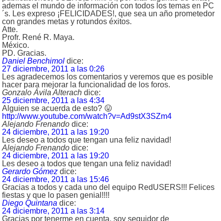
ademas el mundo de información con todos los temas en PC
´s. Les expreso ¡FELICIDADES!, que sea un año prometedor
con grandes metas y rotundos éxitos.
Atte.
Profr. René R. Maya.
México.
PD. Gracias.
Daniel Benchimol
dice:
27 diciembre, 2011 a las 0:26
Les agradecemos los comentarios y veremos que es posible
hacer para mejorar la funcionalidad de los foros.
Gonzalo Ávila Alterach
dice:
25 diciembre, 2011 a las 4:34
Alguien se acuerda de esto? 😛
http://www.youtube.com/watch?v=Ad9stX3SZm4
Alejando Frenando
dice:
24 diciembre, 2011 a las 19:20
Les deseo a todos que tengan una feliz navidad!
Alejando Frenando
dice:
24 diciembre, 2011 a las 19:20
Les deseo a todos que tengan una feliz navidad!
Gerardo Gómez
dice:
24 diciembre, 2011 a las 15:46
Gracias a todos y cada uno del equipo RedUSERS!!! Felices
fiestas y que lo pasen genial!!!!
Diego Quintana
dice:
24 diciembre, 2011 a las 3:14
Gracias por tenerme en cuenta, soy seguidor de