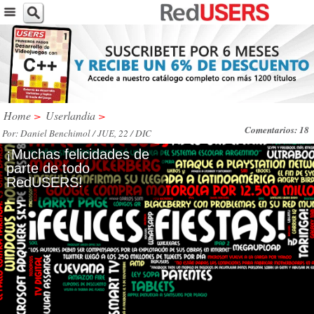
Home
>
Userlandia
>
Comentarios: 18
Por: Daniel Benchimol / JUE, 22 / DIC
/ 2011
¡Muchas felicidades de
parte de todo
RedUSERS!