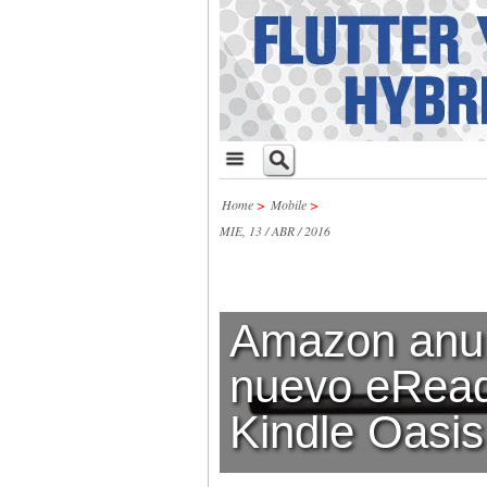
Home
>
Mobile
>
MIE, 13 / ABR / 2016
Amazon anun
nuevo eRead
Kindle Oasis