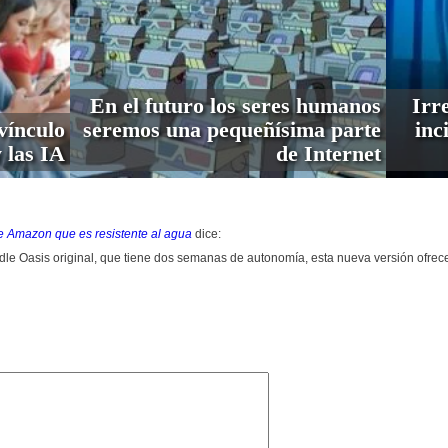
En el futuro los seres humanos
Irre
vínculo
seremos una pequeñísima parte
inc
 las IA
de Internet
de Amazon que es resistente al agua
dice:
indle Oasis original, que tiene dos semanas de autonomía, esta nueva versión ofre