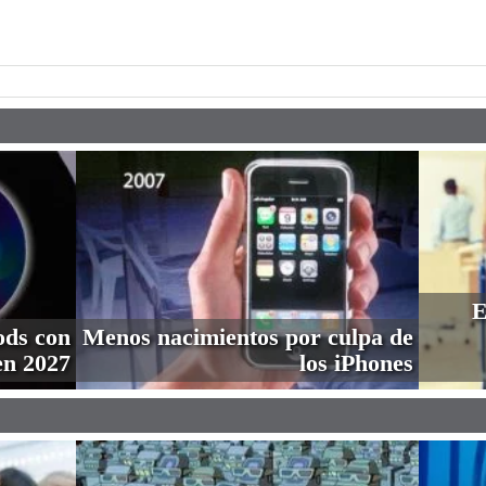
pp
E
ods con
Menos nacimientos por culpa de
en 2027
los iPhones