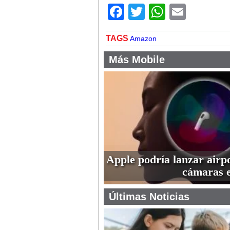
Facebook
Twitter
WhatsA
Email
TAGS
Amazon
Más Mobile
Apple podría lanzar airp
cámaras 
Últimas Noticias