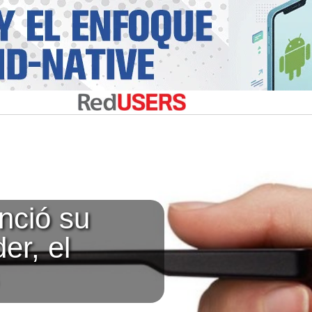
ció su
er, el