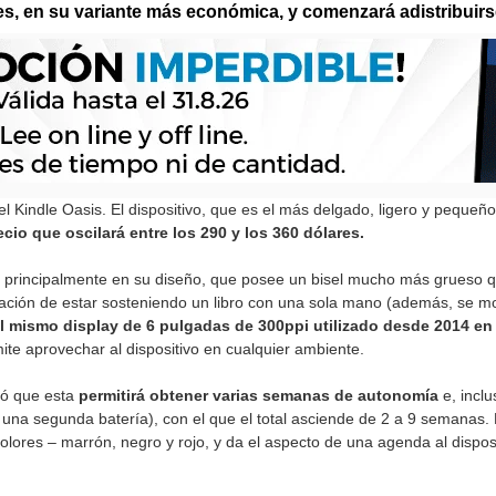
es, en su variante más económica, y comenzará adistribuirse a
Kindle Oasis. El dispositivo, que es el más delgado, ligero y pequeño
cio que oscilará entre los 290 y los 360 dólares.
a principalmente en su diseño, que posee un bisel mucho más grueso qu
nsación de estar sosteniendo un libro con una sola mano (además, se m
el mismo display de 6 pulgadas de 300ppi utilizado desde 2014 en
ite aprovechar al dispositivo en cualquier ambiente.
mó que esta
permitirá obtener varias semanas de autonomía
e, inclu
 una segunda batería), con el que el total asciende de 2 a 9 semanas. 
colores – marrón, negro y rojo, y da el aspecto de una agenda al disposi