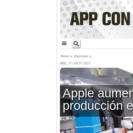
Home
>
Empresas
>
MIE, 15 / OCT / 2025
Apple aumen
producción 