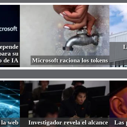
depende
L
ara su
o de IA
Microsoft raciona los tokens
 la web
Investigador revela el alcance
Las 