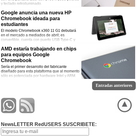
y teclado retroiluminado.
Google anuncia una nueva HP
Chromebook ideada para
estudiantes
El modelo Chromebook x360 11 G1 debutará
en el mercado a mediados de abril; es
convertible, cuenta con puerto USB Type-C y
soporte para stylus.
AMD estaría trabajando en chips
para equipos Google
Chromebook
Sería el primer desarrollo del fabricante
diseñado para esta plataforma que al momento
sólo es potenciada por hardware Intel y ARM.
Entradas anteriores
NewsLETTER RedUSERS SUSCRIBETE: