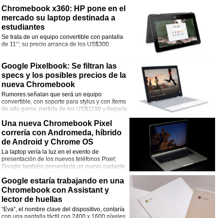
Chromebook x360: HP pone en el
mercado su laptop destinada a
estudiantes
Se trata de un equipo convertible con pantalla
de 11’’; su precio arranca de los US$300.
Google Pixelbook: Se filtran las
specs y los posibles precios de la
nueva Chromebook
Rumores señalan que será un equipo
convertible, con soporte para stylus y con ítems
de alta gama; partiría de los US$1199 y llegaría
a los US$1749.
Una nueva Chromebook Pixel
correría con Andromeda, híbrido
de Android y Chrome OS
La laptop vería la luz en el evento de
presentación de los nuevos teléfonos Pixel;
Google también presentaría un nuevo parlante
Home y sus propios headphones.
Google estaría trabajando en una
Chromebook con Assistant y
lector de huellas
“Eva”, el nombre clave del dispositivo, contaría
con una pantalla táctil con 2400 x 1600 píxeles