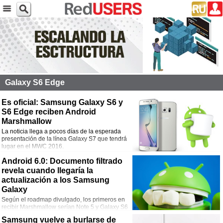
Galaxy S6 Edge
Es oficial: Samsung Galaxy S6 y
S6 Edge reciben Android
Marshmallow
La noticia llega a pocos días de la esperada
presentación de la línea Galaxy S7 que tendrá
lugar en el MWC 2016.
Android 6.0: Documento filtrado
revela cuando llegaría la
actualización a los Samsung
Galaxy
Según el roadmap divulgado, los primeros en
recibir Marshmallow serían Note 5 y Galaxy S6
Edge; sería durante diciembre.
Samsung vuelve a burlarse de