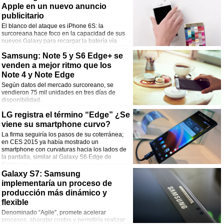
Apple en un nuevo anuncio
publicitario
El blanco del ataque es iPhone 6S: la
surcoreana hace foco en la capacidad de sus
nuevos Galaxy para recargar la batería vía
wireless; antes había disparado vía Twitter
Samsung: Note 5 y S6 Edge+ se
contra el stylus de Apple.
venden a mejor ritmo que los
Note 4 y Note Edge
Según datos del mercado surcoreano, se
vendieron 75 mil unidades en tres días de
disponibilidad.
LG registra el término “Edge” ¿Se
viene su smartphone curvo?
La firma seguiría los pasos de su coterránea;
en CES 2015 ya había mostrado un
smartphone con curvaturas hacia los lados de
la pantalla, similar al Galaxy S6 Edge de
Samsung.
Galaxy S7: Samsung
implementaría un proceso de
producción más dinámico y
flexible
Denominado “Agile”, promete acelerar
procesos, abaratar costos y permitiría realizar