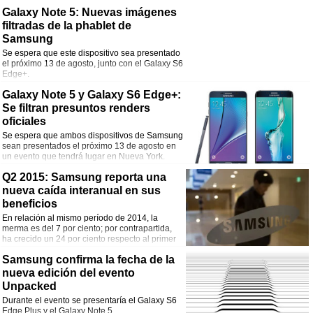
cambios sobre la marcha.
Galaxy Note 5: Nuevas imágenes
filtradas de la phablet de
Samsung
Se espera que este dispositivo sea presentado
el próximo 13 de agosto, junto con el Galaxy S6
Edge+.
Galaxy Note 5 y Galaxy S6 Edge+:
Se filtran presuntos renders
oficiales
Se espera que ambos dispositivos de Samsung
sean presentados el próximo 13 de agosto en
un evento que tendrá lugar en Nueva York.
Q2 2015: Samsung reporta una
nueva caída interanual en sus
beneficios
En relación al mismo período de 2014, la
merma es del 7 por ciento; por contrapartida,
ha crecido un 24 por ciento respecto al primer
trimestre de 2015.
Samsung confirma la fecha de la
nueva edición del evento
Unpacked
Durante el evento se presentaría el Galaxy S6
Edge Plus y el Galaxy Note 5.