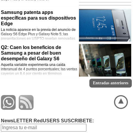
Samsung patenta apps
específicas para sus dispositivos
Edge
La noticia aparece en la previa del anuncio de
Galaxy S6 Edge Plus y Galaxy Note 5; las
presentaciones en USPTO revelan renovadas
alternativas para las secciones laterales de la
Q2: Caen los beneficios de
pantalla.
Samsung a pesar del buen
desempeño del Galaxy S6
Aquella variable experimenta una caída
interanual de 4 puntos porcentuales; las ventas
cayeron un 8.4 por ciento en términos
interanuales.
Entradas anteriores
NewsLETTER RedUSERS SUSCRIBETE: