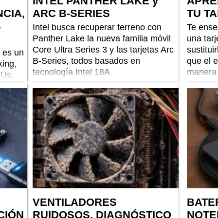
INTEL PANTHER LAKE y
APRE
CIA,
ARC B-SERIES
TU T
S
Intel busca recuperar terreno con
Te ense
Panther Lake la nueva familia móvil
una tarj
Core Ultra Series 3 y las tarjetas Arc
sustitui
o es un
B-Series, todos basados en
que el 
king,
tecnología Intel 18A
manera 
PUs,
más
VENTILADORES
BATE
CIÓN
RUIDOSOS. DIAGNÓSTICO
NOTE