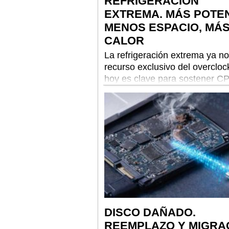
REFRIGERACIÓN
EXTREMA. MÁS POTEN
MENOS ESPACIO, MÁ
CALOR
La refrigeración extrema ya n
recurso exclusivo del overcloc
hoy es clave para sostener C
GPUs y servidores cada vez 
potentes
DISCO DAÑADO.
REEMPLAZO Y MIGRA