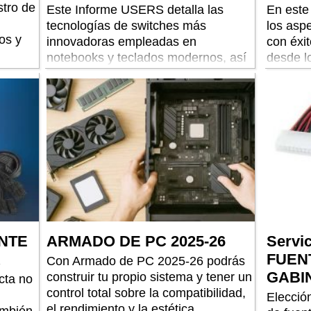
stro de
Este Informe USERS detalla las
En este
tecnologías de switches más
los asp
os y
innovadoras empleadas en
con éxit
notebooks y teclados modernos, así
desde l
como sus medios de reparación.
OLED tá
NTE
ARMADO DE PC 2025-26
Servic
A
FUEN
Con Armado de PC 2025-26 podrás
GABI
construir tu propio sistema y tener un
cta no
control total sobre la compatibilidad,
Elecció
el rendimiento y la estética.