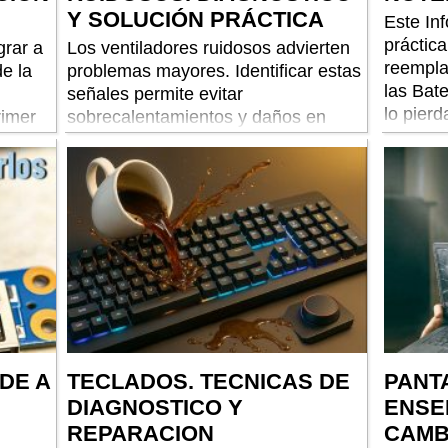
Y SOLUCIÓN PRÁCTICA
Este In
práctica
grar a
Los ventiladores ruidosos advierten
reemplaz
e la
problemas mayores. Identificar estas
las Bat
señales permite evitar
lo pierd
rimer
sobrecalentamientos y daños en
CPU, GPU y fuentes
DE A
TECLADOS. TECNICAS DE
PANT
DIAGNOSTICO Y
ENSE
REPARACION
CAMB