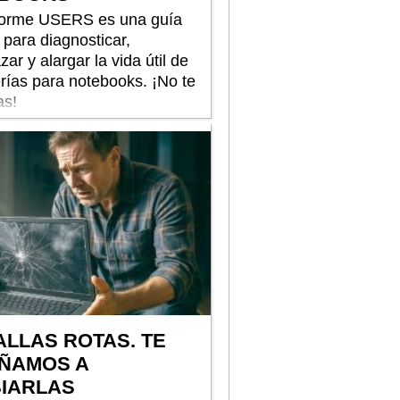
forme USERS es una guía
 para diagnosticar,
ar y alargar la vida útil de
erías para notebooks. ¡No te
as!
ALLAS ROTAS. TE
ÑAMOS A
IARLAS