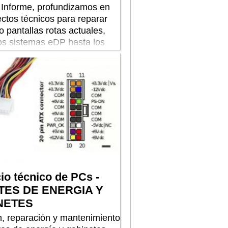
 Informe, profundizamos en
ectos técnicos para reparar
o pantallas rotas actuales,
os sistemas eDP hasta los
ctiles
io técnico de PCs -
TES DE ENERGIA Y
NETES
n, reparación y mantenimiento