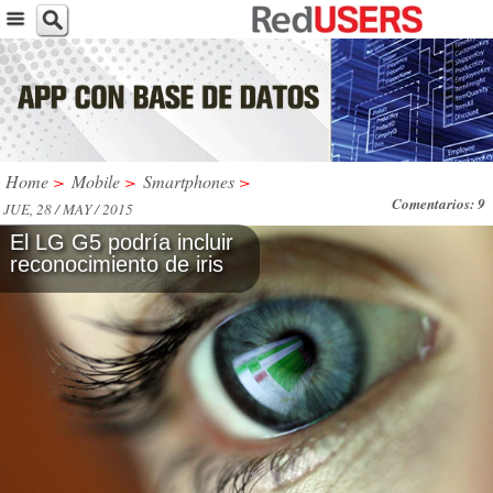
Home
>
Mobile
>
Smartphones
>
Comentarios: 9
JUE, 28 / MAY / 2015
El LG G5 podría incluir
reconocimiento de iris