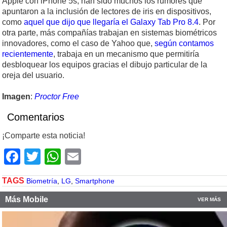
Apple con iPhone 5s; han sido muchos los rumores que
apuntaron a la inclusión de lectores de iris en dispositivos,
como
aquel que dijo que llegaría el Galaxy Tab Pro 8.4
. Por
otra parte, más compañías trabajan en sistemas biométricos
innovadores, como el caso de Yahoo que,
según contamos
recientemente
, trabaja en un mecanismo que permitiría
desbloquear los equipos gracias el dibujo particular de la
oreja del usuario.
Imagen
:
Proctor Free
Comentarios
¡Comparte esta noticia!
Facebook
Twitter
WhatsApp
Email
TAGS
Biometría
,
LG
,
Smartphone
Más Mobile
VER MÁS