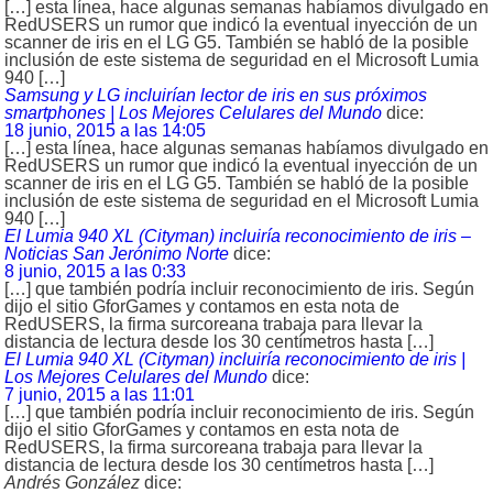
[…] esta línea, hace algunas semanas habíamos divulgado en
RedUSERS un rumor que indicó la eventual inyección de un
scanner de iris en el LG G5. También se habló de la posible
inclusión de este sistema de seguridad en el Microsoft Lumia
940 […]
Samsung y LG incluirían lector de iris en sus próximos
smartphones | Los Mejores Celulares del Mundo
dice:
18 junio, 2015 a las 14:05
[…] esta línea, hace algunas semanas habíamos divulgado en
RedUSERS un rumor que indicó la eventual inyección de un
scanner de iris en el LG G5. También se habló de la posible
inclusión de este sistema de seguridad en el Microsoft Lumia
940 […]
El Lumia 940 XL (Cityman) incluiría reconocimiento de iris –
Noticias San Jerónimo Norte
dice:
8 junio, 2015 a las 0:33
[…] que también podría incluir reconocimiento de iris. Según
dijo el sitio GforGames y contamos en esta nota de
RedUSERS, la firma surcoreana trabaja para llevar la
distancia de lectura desde los 30 centímetros hasta […]
El Lumia 940 XL (Cityman) incluiría reconocimiento de iris |
Los Mejores Celulares del Mundo
dice:
7 junio, 2015 a las 11:01
[…] que también podría incluir reconocimiento de iris. Según
dijo el sitio GforGames y contamos en esta nota de
RedUSERS, la firma surcoreana trabaja para llevar la
distancia de lectura desde los 30 centímetros hasta […]
Andrés González
dice: