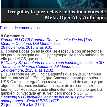
Irregular, la pieza clave en los incidentes de
Meta, OpenAI y Anthropic
Política de comentarios
9 Comments
Rumor: El LG G6 Contaría Con Un Lector De Iris | Los
Mejores Celulares Del Mundo
dice:
28 noviembre, 2016 a las 9:01
[…] primera ocasión en la cual se especula con un lector de
iris para un insignia de LG; por ejemplo, se había hablado de
ello para el G5, que no lo […]
El Galaxy S7 debutaría en marzo con tecnología similar a 3D
Touch | Los Mejores Celulares del Mundo
dice:
14 diciembre, 2015 a las 12:02
[…] El reporte de WSJ indica además que en 2016 también
habrá una versión “Edge”, que Samsung optará por puertos
USB-C (esto entregará una mayor velocidad de carga) y que
algunas ediciones incluirían un lector de iris como sistema
biométrico. Respecto a este último ítem, se ha dicho que LG
también lo inyectaría en su venidero modelo G5. […]
Samsung y LG incluirían lector de iris en sus próximos
smartphones – RedUSERS | VCT
dice:
21 junio, 2015 a las 21:07