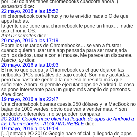
por 150 dolares tenes chromebooks cuadcore ahora .)
asdasdsd
dice:
22 mayo, 2016 a las 15:52
mi chromebook corre linux y no te envidio nada o.O de que
apps hablas.
la gente que tiene una chromebook le pone un linux…. nadie
usa chrome OS.
Amt Desarrollos
dice:
20 mayo, 2016 a las 17:19
Pobre los usuarios de Chromebooks… se van a frustrar
cuando quieran usar una app pensada para ser manejada
con los dedos, usarla con el mouse. Me parece un disparate.
Marcio_uy
dice:
20 mayo, 2016 a las 10:03
El nicho que ocupa la Chromebook es el que dejaron las
netbooks (PCs portátiles de bajo costo). Son muy acotadas,
pero hay bastante gente a la que eso le resulta más que
suficiente. Ahora, si permite ejecutar apps de Android, la cosa
se pone interesante para un grupo más amplio de personas.
Ariel
dice:
19 mayo, 2016 a las 22:47
Una chromebook buenas cuesta 250 dólares y la MacBook no
bajan de 1000 verdes, obvio que van a vender más. Y son
productos diferentes , no se pueden comparar
I/O 2016: Google hace oficial la llegada de apps de Android a
las Chromebooks - ALGO INCREIBLE
dice:
19 mayo, 2016 a las 19:04
[…] entrada I/O 2016: Google hace oficial la llegada de apps