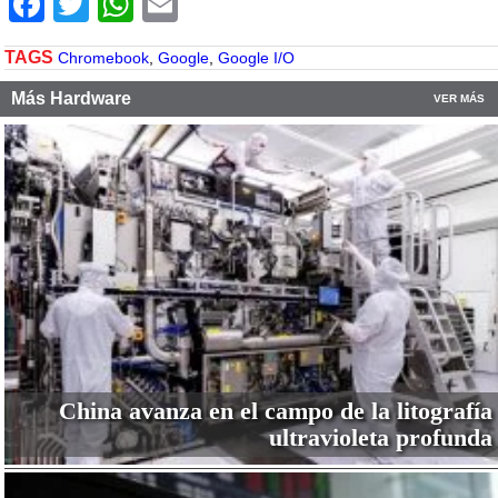
Facebook
Twitter
WhatsApp
Email
TAGS
Chromebook
,
Google
,
Google I/O
Más Hardware
VER MÁS
China avanza en el campo de la litografía
ultravioleta profunda