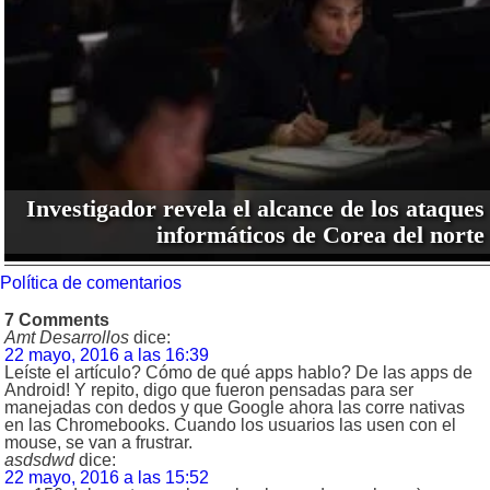
Investigador revela el alcance de los ataques
informáticos de Corea del norte
Política de comentarios
7 Comments
Amt Desarrollos
dice:
22 mayo, 2016 a las 16:39
Leíste el artículo? Cómo de qué apps hablo? De las apps de
Android! Y repito, digo que fueron pensadas para ser
manejadas con dedos y que Google ahora las corre nativas
en las Chromebooks. Cuando los usuarios las usen con el
mouse, se van a frustrar.
asdsdwd
dice:
22 mayo, 2016 a las 15:52