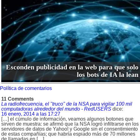
Esconden publicidad en la web para que solo
los bots de IA la lean
Política de comentarios
11 Comments
La radiofrecuencia, el "truco" de la NSA para vigilar 100 mil
computadoras alrededor del mundo - RedUSERS
dice:
16 enero, 2014 a las 17:27
[…] el cúmulo de información, veamos algunos botones que
sirven de muestra: se afirmó que la NSA logró infiltrarse en los
servidores de datos de Yahoo! y Google sin el consentimiento
de estas compañías; que habría espiado más de 70 millones
de llamadas en […]