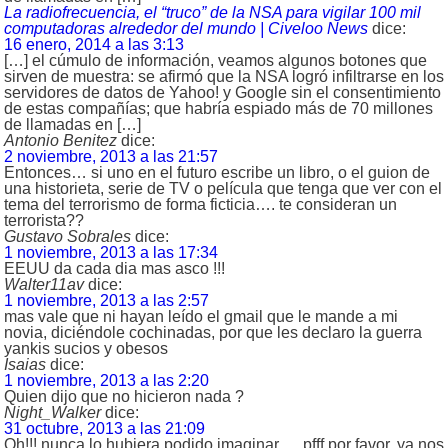
La radiofrecuencia, el “truco” de la NSA para vigilar 100 mil
computadoras alrededor del mundo | Civeloo News
dice:
16 enero, 2014 a las 3:13
[…] el cúmulo de información, veamos algunos botones que
sirven de muestra: se afirmó que la NSA logró infiltrarse en los
servidores de datos de Yahoo! y Google sin el consentimiento
de estas compañías; que habría espiado más de 70 millones
de llamadas en […]
Antonio Benitez
dice:
2 noviembre, 2013 a las 21:57
Entonces… si uno en el futuro escribe un libro, o el guion de
una historieta, serie de TV o película que tenga que ver con el
tema del terrorismo de forma ficticia…. te consideran un
terrorista??
Gustavo Sobrales
dice:
1 noviembre, 2013 a las 17:34
EEUU da cada dia mas asco !!!
Walter11av
dice:
1 noviembre, 2013 a las 2:57
mas vale que ni hayan leído el gmail que le mande a mi
novia, diciéndole cochinadas, por que les declaro la guerra
yankis sucios y obesos
Isaias
dice:
1 noviembre, 2013 a las 2:20
Quien dijo que no hicieron nada ?
Night_Walker
dice:
31 octubre, 2013 a las 21:09
Oh!!! nunca lo hubiera podido imaginar…. pfff por favor, ya nos