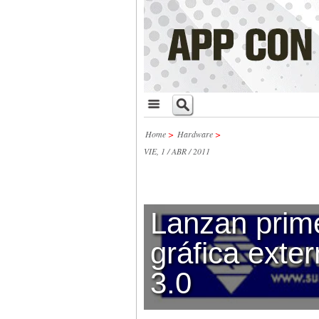
Home
>
Hardware
>
VIE, 1 / ABR / 2011
Lanzan prime
gráfica exte
3.0