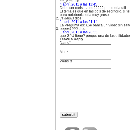
fer_vdp
dice:
4 abril, 2011 a las 11:45
Debe ser carisima no????? pero seria util…
El tema es que en las pc’s de escritorio, si
para notebook seria muy groso
Javierius
dice:
1 abril, 2011 a las 21:14
La Pregunta es: ¿Se banca un vídeo sin sal
augus1990
dice:
1 abril, 2011 a las 20:55
que GPU tiene? porque una de las utilidades
Leave a Reply
Name*
Mail*
Website