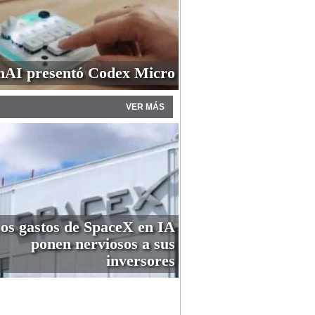
AI presentó Codex Micro
VER MÁS
os gastos de SpaceX en IA
ponen nerviosos a sus
inversores