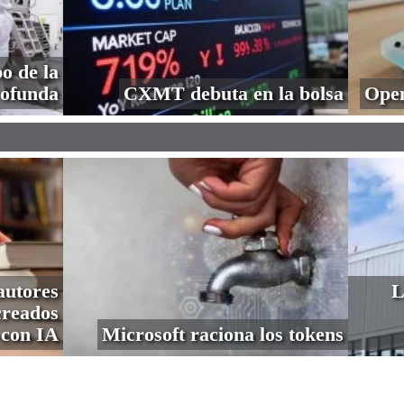
o de la
profunda
CXMT debuta en la bolsa
Open
autores
L
creados
con IA
Microsoft raciona los tokens