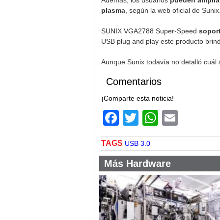
Además, los usuarios
pueden ampliar
plasma
, según la web oficial de Sunix
SUNIX VGA2788 Super-Speed
sopor
USB plug and play este producto brinda
Aunque Sunix todavía no detalló cuál s
Comentarios
¡Comparte esta noticia!
Facebook
Twitter
WhatsA
Email
TAGS
USB 3.0
Más Hardware