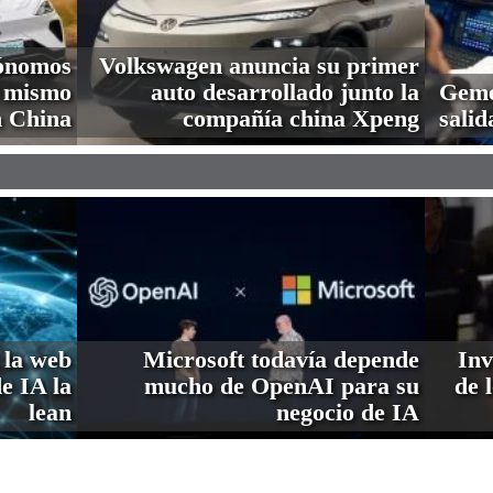
tónomos
Volkswagen anuncia su primer
l mismo
auto desarrollado junto la
Gemel
n China
compañía china Xpeng
salid
 la web
Microsoft todavía depende
Inv
de IA la
mucho de OpenAI para su
de 
lean
negocio de IA