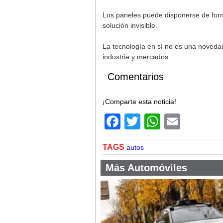
Los paneles puede disponerse de forma
solución invisible.
La tecnología en sí no es una novedad
industria y mercados.
Comentarios
¡Comparte esta noticia!
Facebook
Twitter
WhatsA
Email
TAGS
autos
Más Automóviles