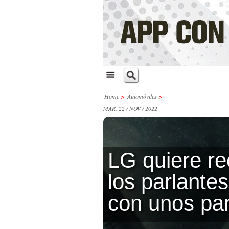
Home
>
Automóviles
>
MAR, 22 / NOV / 2022
LG quiere r
los parlantes
con unos pa