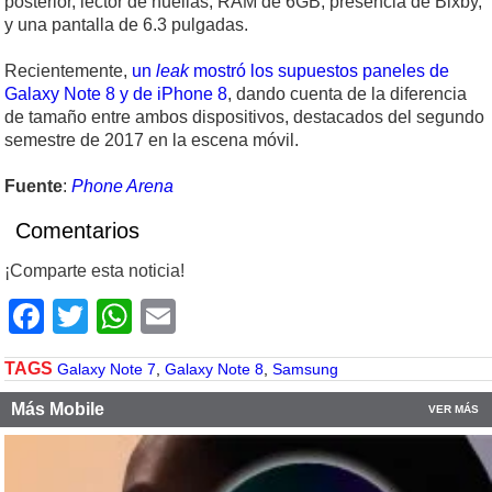
posterior, lector de huellas, RAM de 6GB, presencia de Bixby,
y una pantalla de 6.3 pulgadas.
Recientemente,
un
leak
mostró los supuestos paneles de
Galaxy Note 8 y de iPhone 8
, dando cuenta de la diferencia
de tamaño entre ambos dispositivos, destacados del segundo
semestre de 2017 en la escena móvil.
Fuente
:
Phone Arena
Comentarios
¡Comparte esta noticia!
Facebook
Twitter
WhatsApp
Email
TAGS
Galaxy Note 7
,
Galaxy Note 8
,
Samsung
Más Mobile
VER MÁS