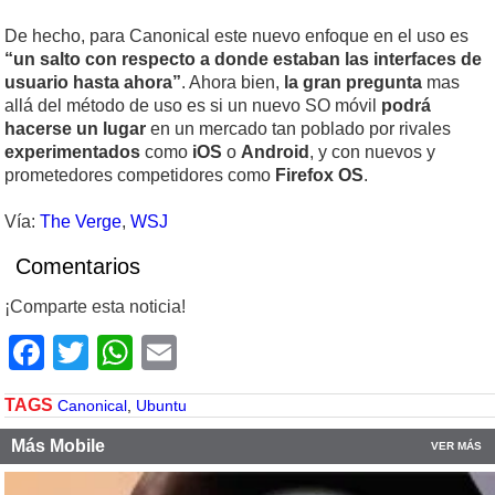
De hecho, para Canonical este nuevo enfoque en el uso es
“un salto con respecto a donde estaban las interfaces de
usuario hasta ahora”
. Ahora bien,
la gran pregunta
mas
allá del método de uso es si un nuevo SO móvil
podrá
hacerse un lugar
en un mercado tan poblado por rivales
experimentados
como
iOS
o
Android
, y con nuevos y
prometedores competidores como
Firefox OS
.
Vía:
The Verge
,
WSJ
Comentarios
¡Comparte esta noticia!
Facebook
Twitter
WhatsApp
Email
TAGS
Canonical
,
Ubuntu
Más Mobile
VER MÁS