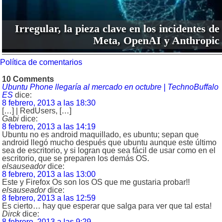
Irregular, la pieza clave en los incidentes de
Meta, OpenAI y Anthropic
Política de comentarios
10 Comments
Ubuntu Phone llegaría al mercado en octubre | TechnoBuffalo
ES
dice:
8 febrero, 2013 a las 18:30
[…] | RedUsers, […]
Gabi
dice:
8 febrero, 2013 a las 14:19
Ubuntu no es android maquillado, es ubuntu; sepan que
android llegó mucho después que ubuntu aunque este último
sea de escritorio, y si logran que sea fácil de usar como en el
escritorio, que se preparen los demás OS.
elsauseador
dice:
8 febrero, 2013 a las 13:00
Este y Firefox Os son los OS que me gustaria probar!!
elsauseador
dice:
8 febrero, 2013 a las 12:59
Es cierto… hay que esperar que salga para ver que tal esta!
Dirck
dice:
8 febrero, 2013 a las 9:29