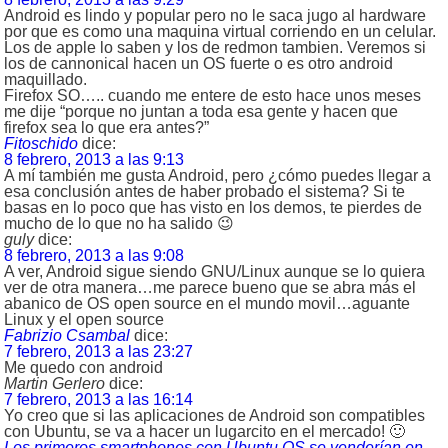
Android es lindo y popular pero no le saca jugo al hardware
por que es como una maquina virtual corriendo en un celular.
Los de apple lo saben y los de redmon tambien. Veremos si
los de cannonical hacen un OS fuerte o es otro android
maquillado.
Firefox SO….. cuando me entere de esto hace unos meses
me dije “porque no juntan a toda esa gente y hacen que
firefox sea lo que era antes?”
Fitoschido
dice:
8 febrero, 2013 a las 9:13
A mí también me gusta Android, pero ¿cómo puedes llegar a
esa conclusión antes de haber probado el sistema? Si te
basas en lo poco que has visto en los demos, te pierdes de
mucho de lo que no ha salido 😉
guly
dice:
8 febrero, 2013 a las 9:08
A ver, Android sigue siendo GNU/Linux aunque se lo quiera
ver de otra manera…me parece bueno que se abra más el
abanico de OS open source en el mundo movil…aguante
Linux y el open source
Fabrizio Csambal
dice:
7 febrero, 2013 a las 23:27
Me quedo con android
Martin Gerlero
dice:
7 febrero, 2013 a las 16:14
Yo creo que si las aplicaciones de Android son compatibles
con Ubuntu, se va a hacer un lugarcito en el mercado! 🙂
Los primeros smartphones con Ubuntu OS se venderían en