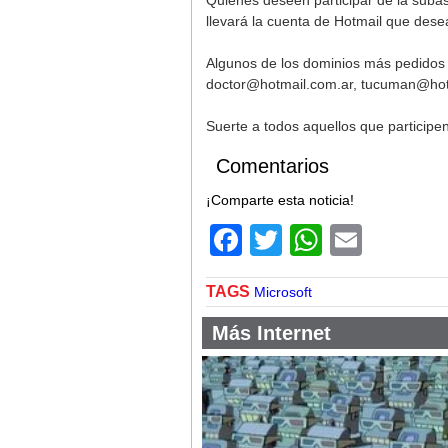
Quienes deseen participar de la subas
llevará la cuenta de Hotmail que des
Algunos de los dominios más pedidos 
doctor@hotmail.com.ar
,
tucuman@hot
Suerte a todos aquellos que participen
Comentarios
¡Comparte esta noticia!
Facebook
Twitter
WhatsA
Email
TAGS
Microsoft
Más Internet