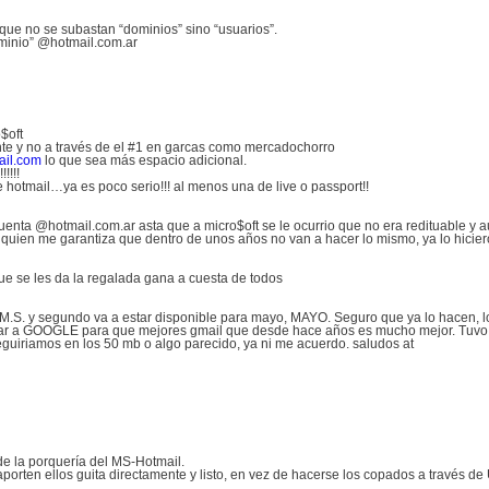
 que no se subastan “dominios” sino “usuarios”.
ominio” @hotmail.com.ar
$oft
nte y no a través de el #1 en garcas como mercadochorro
ail.com
lo que sea más espacio adicional.
!!!!
 hotmail…ya es poco serio!!! al menos una de live o passport!!
enta @hotmail.com.ar asta que a micro$oft se le ocurrio que no era redituable y
quien me garantiza que dentro de unos años no van a hacer lo mismo, ya lo hicier
que se les da la regalada gana a cuesta de todos
.S. y segundo va a estar disponible para mayo, MAYO. Seguro que ya lo hacen, l
donar a GOOGLE para que mejores gmail que desde hace años es mucho mejor. Tuvo 
eguiriamos en los 50 mb o algo parecido, ya ni me acuerdo. saludos at
e la porquería del MS-Hotmail.
aporten ellos guita directamente y listo, en vez de hacerse los copados a través d