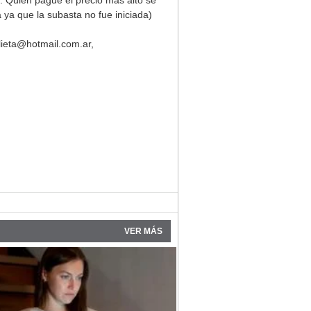
. Quien pague el precio más alto se
ya que la subasta no fue iniciada)
ulieta@hotmail.com.ar
,
VER MÁS