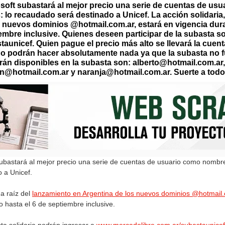
osoft subastará al mejor precio una serie de cuentas de us
 lo recaudado será destinado a Unicef. La acción solidaria,
s nuevos dominios @hotmail.com.ar, estará en vigencia dur
embre inclusive. Quienes deseen participar de la subasta so
unicef. Quien pague el precio más alto se llevará la cuen
o podrán hacer absolutamente nada ya que la subasta no fu
án disponibles en la subasta son:
alberto@hotmail.com.ar
n@hotmail.com.ar
y
naranja@hotmail.com.ar
. Suerte a tod
ubastará al mejor precio una serie de cuentas de usuario como nombre
 a Unicef.
 a raíz del
lanzamiento en Argentina de los nuevos dominios @hotmail
 hasta el 6 de septiembre inclusive.