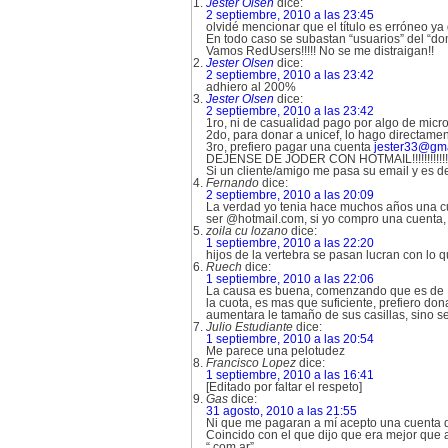
Jester Olsen
dice:
2 septiembre, 2010 a las 23:45
olvidé mencionar que el título es erróneo ya
En todo caso se subastan “usuarios” del “d
Vamos RedUsers!!!!! No se me distraigan!!
Jester Olsen
dice:
2 septiembre, 2010 a las 23:42
adhiero al 200%
Jester Olsen
dice:
2 septiembre, 2010 a las 23:42
1ro, ni de casualidad pago por algo de micro
2do, para donar a unicef, lo hago directame
3ro, prefiero pagar una cuenta
jester33@gm
DEJENSE DE JODER CON HOTMAIL!!!!!!!!!!!!!!
Si un cliente/amigo me pasa su email y es de
Fernando
dice:
2 septiembre, 2010 a las 20:09
La verdad yo tenia hace muchos años una cu
ser @hotmail.com, si yo compro una cuenta, 
zoila cu lozano
dice:
1 septiembre, 2010 a las 22:20
hijos de la vertebra se pasan lucran con lo 
Ruech
dice:
1 septiembre, 2010 a las 22:06
La causa es buena, comenzando que es de M
la cuota, es mas que suficiente, prefiero 
aumentara le tamaño de sus casillas, sino s
Julio Estudiante
dice:
1 septiembre, 2010 a las 20:54
Me parece una pelotudez
Francisco Lopez
dice:
1 septiembre, 2010 a las 16:41
[Editado por faltar el respeto]
Gas
dice:
31 agosto, 2010 a las 21:55
Ni que me pagaran a mí acepto una cuenta d
Coincido con el que dijo que era mejor que 
“.com.ar”.