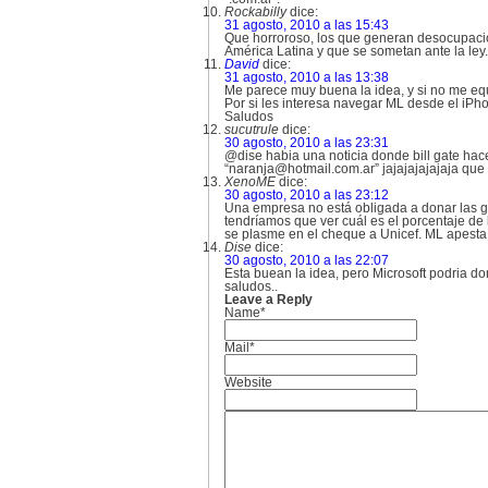
Rockabilly
dice:
31 agosto, 2010 a las 15:43
Que horroroso, los que generan desocupación
América Latina y que se sometan ante la ley.
David
dice:
31 agosto, 2010 a las 13:38
Me parece muy buena la idea, y si no me eq
Por si les interesa navegar ML desde el iPh
Saludos
sucutrule
dice:
30 agosto, 2010 a las 23:31
@dise habia una noticia donde bill gate hac
“
naranja@hotmail.com.ar
” jajajajajajaja qu
XenoME
dice:
30 agosto, 2010 a las 23:12
Una empresa no está obligada a donar las gan
tendríamos que ver cuál es el porcentaje de
se plasme en el cheque a Unicef. ML apesta
Dise
dice:
30 agosto, 2010 a las 22:07
Esta buean la idea, pero Microsoft podria d
saludos..
Leave a Reply
Name*
Mail*
Website