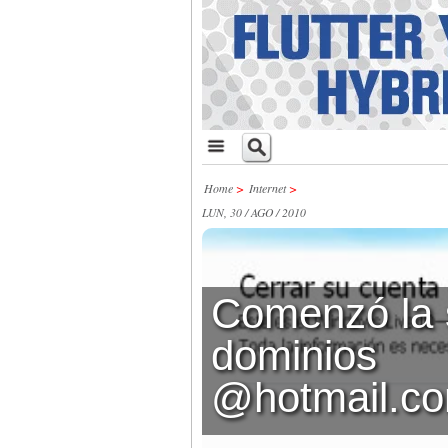
Home
>
Internet
>
LUN, 30 / AGO / 2010
Comenzó la 
dominios
@hotmail.co