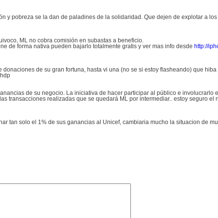
 y pobreza se la dan de paladines de la solidaridad. Que dejen de explotar a lo
uivoco, ML no cobra comisión en subastas a beneficio.
one de forma nativa pueden bajarlo totalmente gratis y ver mas info desde
http://ip
e donaciones de su gran fortuna, hasta vi una (no se si estoy flasheando) que hiba
e hdp
ancias de su negocio. La iniciativa de hacer participar al público e involucrarlo 
 las transacciones realizadas que se quedará ML por intermediar.. estoy seguro el
onar tan solo el 1% de sus ganancias al Unicef, cambiaria mucho la situacion de mu