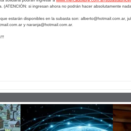
ta solidaria podrán ingresar a
www.mercadolibre.com.ar/subastaunicef
ea. (ATENCIÓN: si ingresan ahora no podrán hacer absolutamente nada 
que estarán disponibles en la subasta son:
alberto@hotmail.com.ar
,
j
mail.com.ar
y
naranja@hotmail.com.ar
.
!!!
pp