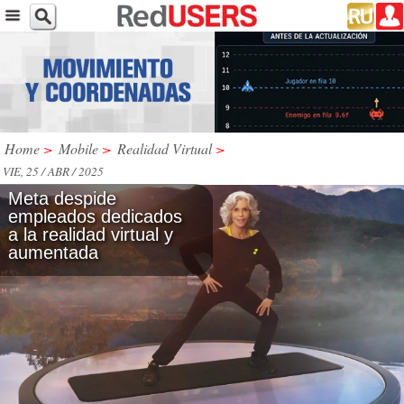
Home
>
Mobile
>
Realidad Virtual
>
VIE, 25 / ABR / 2025
Meta despide
empleados dedicados
a la realidad virtual y
aumentada