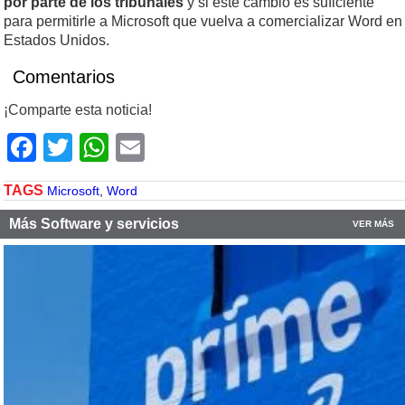
por parte de los tribunales
y si este cambio es suficiente
para permitirle a Microsoft que vuelva a comercializar Word en
Estados Unidos.
Comentarios
¡Comparte esta noticia!
Facebook
Twitter
WhatsApp
Email
TAGS
Microsoft
,
Word
Más Software y servicios
VER MÁS