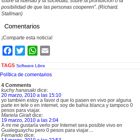
sobre la libertad y la sociedad, sobre la prohibición o la
posibilidad de que las personas cooperen”.
(Richard.
Stallman)
Comentarios
¡Comparte esta noticia!
Facebook
Twitter
WhatsApp
Email
TAGS
Software Libre
Política de comentarios
4 Comments
kuchy hanasaki
dice:
20 marzo, 2010 a las 15:10
yo tambien estoy a favor d que lo pasen en vivo por alguna
parte en tele o en internet. soy de bahia blanca y tampoco 0
pesos para viajar.
Mariela Giralt
dice:
19 marzo, 2010 a las 2:04
A mi me gustaría verlo por Internet sera posible vivo en
Gualeguaychu pero 0 pesos para viajar…
Fernando
dice: