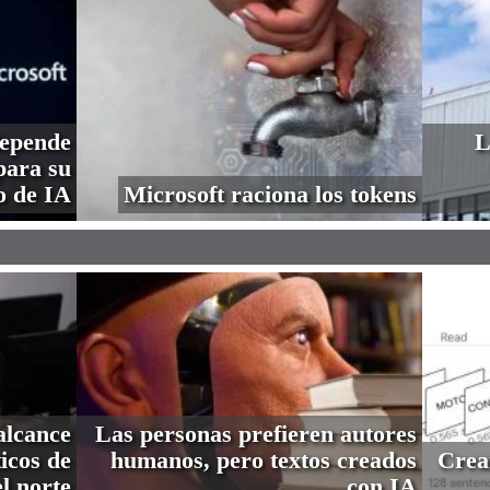
depende
L
ara su
o de IA
Microsoft raciona los tokens
alcance
Las personas prefieren autores
icos de
humanos, pero textos creados
Crea
l norte
con IA