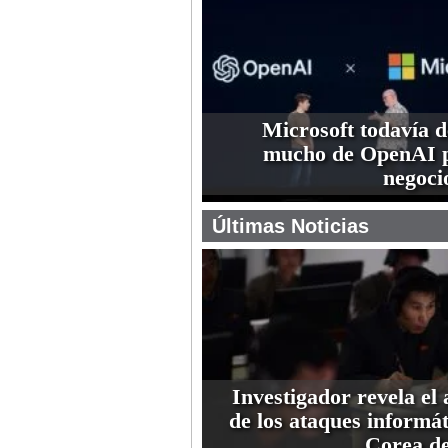
Microsoft todavía 
mucho de OpenAI p
negoci
Últimas Noticias
Investigador revela el 
de los ataques informát
Corea de