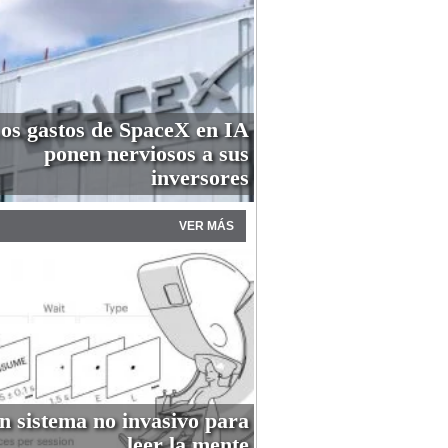
os gastos de SpaceX en IA
ponen nerviosos a sus
inversores
VER MÁS
n sistema no invasivo para
leer la mente