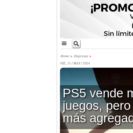
Home
>
Empresas
>
VIE, 31 / MAY / 2024
PS5 vende 
juegos, per
más agrega