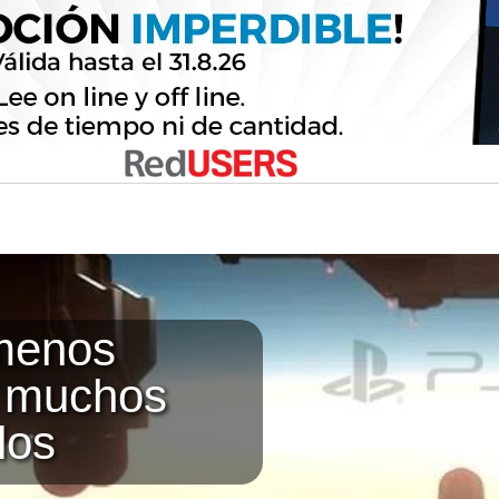
menos
o muchos
dos