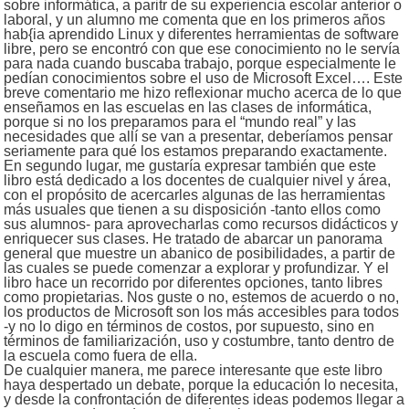
sobre informática, a paritr de su experiencia escolar anterior o
laboral, y un alumno me comenta que en los primeros años
hab{ia aprendido Linux y diferentes herramientas de software
libre, pero se encontró con que ese conocimiento no le servía
para nada cuando buscaba trabajo, porque especialmente le
pedían conocimientos sobre el uso de Microsoft Excel…. Este
breve comentario me hizo reflexionar mucho acerca de lo que
enseñamos en las escuelas en las clases de informática,
porque si no los preparamos para el “mundo real” y las
necesidades que allí se van a presentar, deberíamos pensar
seriamente para qué los estamos preparando exactamente.
En segundo lugar, me gustaría expresar también que este
libro está dedicado a los docentes de cualquier nivel y área,
con el propósito de acercarles algunas de las herramientas
más usuales que tienen a su disposición -tanto ellos como
sus alumnos- para aprovecharlas como recursos didácticos y
enriquecer sus clases. He tratado de abarcar un panorama
general que muestre un abanico de posibilidades, a partir de
las cuales se puede comenzar a explorar y profundizar. Y el
libro hace un recorrido por diferentes opciones, tanto libres
como propietarias. Nos guste o no, estemos de acuerdo o no,
los productos de Microsoft son los más accesibles para todos
-y no lo digo en términos de costos, por supuesto, sino en
términos de familiarización, uso y costumbre, tanto dentro de
la escuela como fuera de ella.
De cualquier manera, me parece interesante que este libro
haya despertado un debate, porque la educación lo necesita,
y desde la confrontación de diferentes ideas podemos llegar a