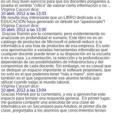
es un muy buen ejercicio para que los docentes pongamos a
prueba el sentido “crítico” de valorar cierta información o no…
Virginia Caccuri
dice:
10 abril, 2012 a las 13:33
Me resulta muy interesante que un LIBRO dedicado a la
EDUCACIÓN haya generado un debate tan “apasionado”!
Virginia Caccuri
dice:
10 abril, 2012 a las 13:30
Gracias Ramón por tu comentario, pero evidentemente no
analizaste en profundidad el sumario. Este libro no es un
catálogo de productos de Microsoft ni prtendí reducir a la
informática a una lista de productos de esa empresa. Es solo
una aproximación a variadas herramientas informáticas que
cualquier docente puede tener a su disposición en la escuela
o en su casa. La orientación, la selección y la profundización
dependerán de las posibilidaddes de infraestructura y del
compromiso de cada docente. Sin embargo, no es casual que
se dedique un espacio importante al software propietario, que
no solo es el que podemos tener “más a mano”, sino que
también es el que seguramente ese alumno tendrá que
utilizar cuando salga al mundo laboral.
Virginia Caccuri
dice:
10 abril, 2012 a las 13:04
Gracias Hrenek por tu comentario, y voy a aprovechar este
espacio para brindar una respuesta general. En primer lugar,
me gustaría compartir una anécdota de una clase de
Informática en un Secundario para Adultos; el primer día de
clase, preguntaba a los alumnos que conocimientos tenían