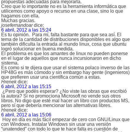
propuestas adecuadas para mejorarla.
Creo que lo importante no es la herramienta informática que
utilicemos como apoyo o recurso en una clase, sino lo que
hagamos con ella.
Muchas gracias.
josefernandoar
dice:
6 abril, 2012 a las 15:24
Es tu opinión. Para mí, falta bastante para que sea así. El
tema de la cantidad de distribuciones disponibles es algo que
también dificulta la entrada al mundo linux, cosa que ubuntu
logró solucionar en buena medida.
El problema es que los amantes de linux no pueden ponerse
en el lugar de aquellos que nunca incursionaron en dicho
sistema.
Es como si te dijera que usar el sistema polaco inverso de las
HP48G es más cómodo y sin embargo hay gente (ingenieros)
que prefieren usar una científica común a estas.
Hrenek
dice:
6 abril, 2012 a las 15:15
¿Pero que podés esperar? ¿No viste las obras que escribió
la autora? Si no promociona Microsoft no vende sus otros
libros. No digo que esté mal hacer un libro con productos MS,
pero sí que debería mencionar las alternativas libres.
Hrenek
dice:
6 abril, 2012 a las 15:06
Hoy en día es más fácil empezar de cero con GNU/Linux que
con Windows. Instalar Windows sin usar una versión
“unatended” con todo lo que te hace falta es cuestión de