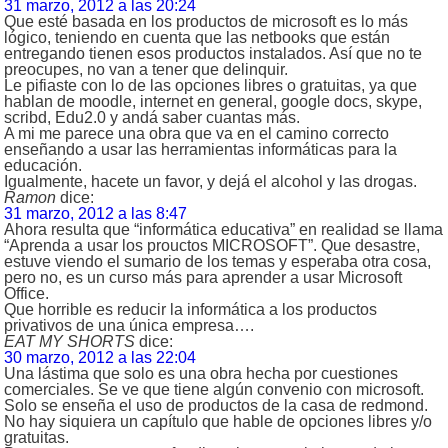
31 marzo, 2012 a las 20:24
Que esté basada en los productos de microsoft es lo más
lógico, teniendo en cuenta que las netbooks que están
entregando tienen esos productos instalados. Así que no te
preocupes, no van a tener que delinquir.
Le pifiaste con lo de las opciones libres o gratuitas, ya que
hablan de moodle, internet en general, google docs, skype,
scribd, Edu2.0 y andá saber cuantas más.
A mi me parece una obra que va en el camino correcto
enseñando a usar las herramientas informáticas para la
educación.
Igualmente, hacete un favor, y dejá el alcohol y las drogas.
Ramon
dice:
31 marzo, 2012 a las 8:47
Ahora resulta que “informática educativa” en realidad se llama
“Aprenda a usar los prouctos MICROSOFT”. Que desastre,
estuve viendo el sumario de los temas y esperaba otra cosa,
pero no, es un curso más para aprender a usar Microsoft
Office.
Que horrible es reducir la informática a los productos
privativos de una única empresa….
EAT MY SHORTS
dice:
30 marzo, 2012 a las 22:04
Una lástima que solo es una obra hecha por cuestiones
comerciales. Se ve que tiene algún convenio con microsoft.
Solo se enseña el uso de productos de la casa de redmond.
No hay siquiera un capítulo que hable de opciones libres y/o
gratuitas.