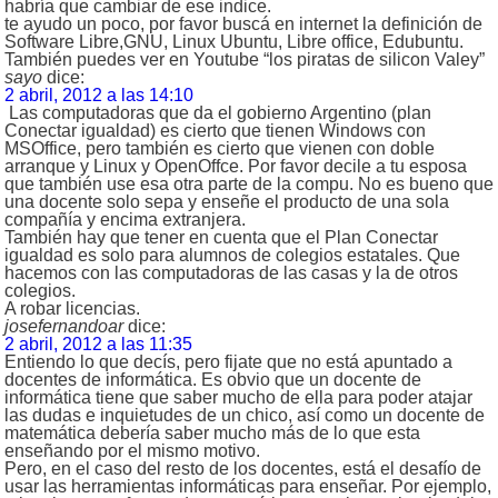
habría que cambiar de ese indice.
te ayudo un poco, por favor buscá en internet la definición de
Software Libre,GNU, Linux Ubuntu, Libre office, Edubuntu.
También puedes ver en Youtube “los piratas de silicon Valey”
sayo
dice:
2 abril, 2012 a las 14:10
Las computadoras que da el gobierno Argentino (plan
Conectar igualdad) es cierto que tienen Windows con
MSOffice, pero también es cierto que vienen con doble
arranque y Linux y OpenOffce. Por favor decile a tu esposa
que también use esa otra parte de la compu. No es bueno que
una docente solo sepa y enseñe el producto de una sola
compañía y encima extranjera.
También hay que tener en cuenta que el Plan Conectar
igualdad es solo para alumnos de colegios estatales. Que
hacemos con las computadoras de las casas y la de otros
colegios.
A robar licencias.
josefernandoar
dice:
2 abril, 2012 a las 11:35
Entiendo lo que decís, pero fijate que no está apuntado a
docentes de informática. Es obvio que un docente de
informática tiene que saber mucho de ella para poder atajar
las dudas e inquietudes de un chico, así como un docente de
matemática debería saber mucho más de lo que esta
enseñando por el mismo motivo.
Pero, en el caso del resto de los docentes, está el desafío de
usar las herramientas informáticas para enseñar. Por ejemplo,