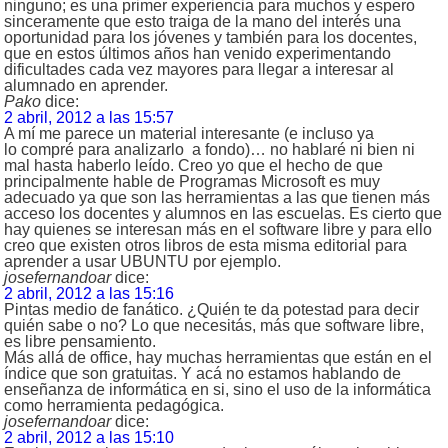
ninguno; es una primer experiencia para muchos y espero
sinceramente que esto traiga de la mano del interés una
oportunidad para los jóvenes y también para los docentes,
que en estos últimos años han venido experimentando
dificultades cada vez mayores para llegar a interesar al
alumnado en aprender.
Pako
dice:
2 abril, 2012 a las 15:57
A mí me parece un material interesante (e incluso ya
lo compré para analizarlo a fondo)… no hablaré ni bien ni
mal hasta haberlo leído. Creo yo que el hecho de que
principalmente hable de Programas Microsoft es muy
adecuado ya que son las herramientas a las que tienen más
acceso los docentes y alumnos en las escuelas. Es cierto que
hay quienes se interesan más en el software libre y para ello
creo que existen otros libros de esta misma editorial para
aprender a usar UBUNTU por ejemplo.
josefernandoar
dice:
2 abril, 2012 a las 15:16
Pintas medio de fanático. ¿Quién te da potestad para decir
quién sabe o no? Lo que necesitás, más que software libre,
es libre pensamiento.
Más allá de office, hay muchas herramientas que están en el
índice que son gratuitas. Y acá no estamos hablando de
enseñanza de informática en si, sino el uso de la informática
como herramienta pedagógica.
josefernandoar
dice:
2 abril, 2012 a las 15:10