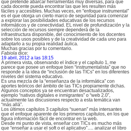
que pretende abarcar herramientas muy diversas, para que
cada docente pueda encontrar las que les resulten más
fáciles y accesibles. Muchas veces, en “enfoque instrumental”
es el que otorga un cierto marco de seguridad para comenzar
a explorar las posibilidades educativas de los recursos
informáticos y de conectividad. EL nivel de profundización y la
selección de recursos siempre dependerá de la
infraestructura disponible, del conocimiento de los docentes
sobre los usos posibles y de la creatividad de cada uno para
adaptarlo a su propia realidad áulica.
Muchas gracias por tu comentario.
Fabiola
dice:
19 abril, 2012 a las 18:15
A primera vista, observando el índice y el capítulo 1, me
parece que posee un enfoque bien “instrumentalista” que no
responde a la idea de “inclusión de las TICs” en los diferentes
niveles del sistema educativo.
Es una mezcla de la “enseñanza de la informática” con
aportes teóricos del ámbito de las TICs propiamente dichas.
Algunos conceptos ya se encuentran desactualizados,
ejemplo “nativos digitales e inmigrantes” o “web 2.0”,
actualmente las discusiones respecto a esta temática van
“más allá”.
Los últimos capítulos 3 capítulos “suenan” más intersantes
que el enfoque aparente de los primeros capítulos, en los que
figura información fácil de encontrar en la web.
Desde mi punto de vista, enseñar con TICs es mucho más
que “enseñar a usar el soft o el aplicativo”…. analizar el libro