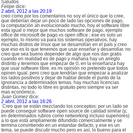
Saludos
Felipe
dice:
2 abril, 2012 a las 20:19
creo como por los comentarios no soy el único que lo cree,
que deberían dejar un poco de lado las opciones de pago,
la computación ah evolucionado mucho, hoy el software libre
esta igual o mejor que muchos software de pago, ejemplo
office de microsoft de pago vs open office ; ese es solo un
ejemplo, lo mismo va para los sistemas operativos, hay
muchas distros de linux que se desarrollan en el país y creo
que eso es lo que tenemos que usar enseñar y desarrollar. no
creo que sea bueno depender de algo que nos dan gratis
cuando en realidad es de pago y mañana hay un arreglo
distinto y tenemos que empezar de 0, en la enseñanza hay
que usar software libre. es mi opinión no pretendo que todos
opinen igual. pero creo que tendrían que empezar a analizar
los lados positivos y dejar de hablar desde el punto de la
ignorancia a determinados temas. hay muchas licencias
distintas, no todo lo libre es gratuito pero siempre va ser
mas económico.
Juan Gomez
dice:
2 abril, 2012 a las 16:26
Creo que se están mezclando los conceptos: por un lado se
puede conseguir software open source de calidad similar (y,
en determinados rubros como networking incluso superiores)
a lo que está ampliamente difundido comercialmente y se
termina convirtiendo en un estandar defacto, y ese es un
tema, se puede discutir mucho pero es así, lo bueno para el