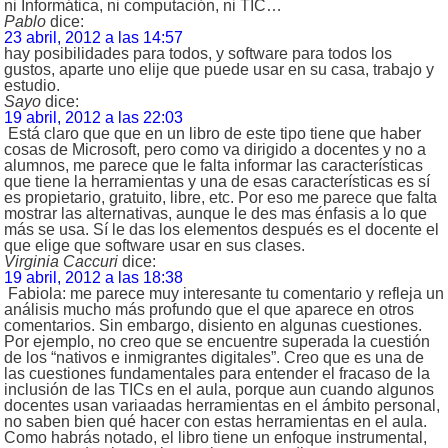
ni Informática, ni computación, ni TIC…
Pablo
dice:
23 abril, 2012 a las 14:57
hay posibilidades para todos, y software para todos los
gustos, aparte uno elije que puede usar en su casa, trabajo y
estudio.
Sayo
dice:
19 abril, 2012 a las 22:03
Está claro que que en un libro de este tipo tiene que haber
cosas de Microsoft, pero como va dirigido a docentes y no a
alumnos, me parece que le falta informar las características
que tiene la herramientas y una de esas características es sí
es propietario, gratuito, libre, etc. Por eso me parece que falta
mostrar las alternativas, aunque le des mas énfasis a lo que
más se usa. Sí le das los elementos después es el docente el
que elige que software usar en sus clases.
Virginia Caccuri
dice:
19 abril, 2012 a las 18:38
Fabiola: me parece muy interesante tu comentario y refleja un
análisis mucho más profundo que el que aparece en otros
comentarios. Sin embargo, disiento en algunas cuestiones.
Por ejemplo, no creo que se encuentre superada la cuestión
de los “nativos e inmigrantes digitales”. Creo que es una de
las cuestiones fundamentales para entender el fracaso de la
inclusión de las TICs en el aula, porque aun cuando algunos
docentes usan variaadas herramientas en el ámbito personal,
no saben bien qué hacer con estas herramientas en el aula.
Como habrás notado, el libro tiene un enfoque instrumental,