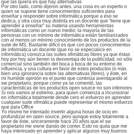
que las quiera es que hay alternativas
Por otro lado, como dijeron antes, una cosa es un experto o
quien se supone tiene conocimientos suficientes para
enseñar y responder sobre informática porque a eso se
dedica, y otra cosa muy distinta es un docente que “tiene que
aprender a enseñar” su materia usando herramientas
informáticas como un nuevo medio: la mayoría de las
personas con un mínimo de informática están familiarizados
con al menos un mínimo conocimiento de los productos de la
suite de MS. Bastante difícil es que con pocos conocimientos
de informática un docente (que no se especialice en
informática) conozca las suites ofimáticas libres ya que éstas
hoy por hoy aún tienen la desventaja de la publicidad, no sólo
comercial sino también del boca a boca de su entorno de
influencia, y una cultura en favor de estos productos (o más
bien una ignorancia sobre las alternativas libres), y éste, en
mi humilde opinión es el punto que continúa aventajando al
sw propietario, porque como ya se comentó, las
características de los productos open source no son inferiores
Si nos vamos al extremo, para quien comienza a incursionar
en informática totalmente desde cero el esfuerzo en aprender
cualquier suite ofimática puede representar el mismo esfuerzo
que para Office
Yo mismo he intentado invertir alguna horas de ocio en
profundizar en open source, pero aunque estoy totalmente a
favor de éste, sinceramente hace 20 años que el sw
propietario me viene dando de comer. Esto no quita que me
haya interesado en aprender y aplicar algunos muy buenos