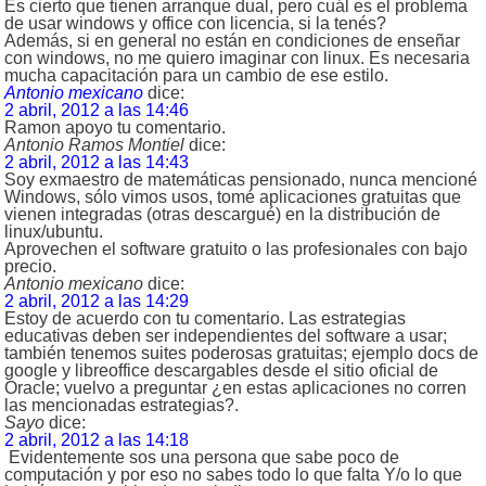
Es cierto que tienen arranque dual, pero cuál es el problema
de usar windows y office con licencia, si la tenés?
Además, si en general no están en condiciones de enseñar
con windows, no me quiero imaginar con linux. Es necesaria
mucha capacitación para un cambio de ese estilo.
Antonio mexicano
dice:
2 abril, 2012 a las 14:46
Ramon apoyo tu comentario.
Antonio Ramos Montiel
dice:
2 abril, 2012 a las 14:43
Soy exmaestro de matemáticas pensionado, nunca mencioné
Windows, sólo vimos usos, tomé aplicaciones gratuitas que
vienen integradas (otras descargué) en la distribución de
linux/ubuntu.
Aprovechen el software gratuito o las profesionales con bajo
precio.
Antonio mexicano
dice:
2 abril, 2012 a las 14:29
Estoy de acuerdo con tu comentario. Las estrategias
educativas deben ser independientes del software a usar;
también tenemos suites poderosas gratuitas; ejemplo docs de
google y libreoffice descargables desde el sitio oficial de
Oracle; vuelvo a preguntar ¿en estas aplicaciones no corren
las mencionadas estrategias?.
Sayo
dice:
2 abril, 2012 a las 14:18
Evidentemente sos una persona que sabe poco de
computación y por eso no sabes todo lo que falta Y/o lo que