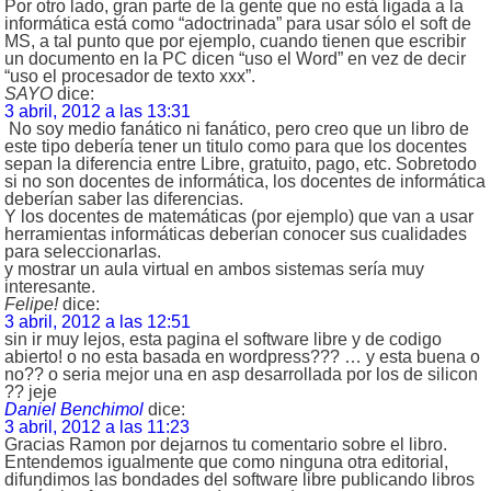
Por otro lado, gran parte de la gente que no está ligada a la
informática está como “adoctrinada” para usar sólo el soft de
MS, a tal punto que por ejemplo, cuando tienen que escribir
un documento en la PC dicen “uso el Word” en vez de decir
“uso el procesador de texto xxx”.
SAYO
dice:
3 abril, 2012 a las 13:31
No soy medio fanático ni fanático, pero creo que un libro de
este tipo debería tener un titulo como para que los docentes
sepan la diferencia entre Libre, gratuito, pago, etc. Sobretodo
si no son docentes de informática, los docentes de informática
deberían saber las diferencias.
Y los docentes de matemáticas (por ejemplo) que van a usar
herramientas informáticas deberían conocer sus cualidades
para seleccionarlas.
y mostrar un aula virtual en ambos sistemas sería muy
interesante.
Felipe!
dice:
3 abril, 2012 a las 12:51
sin ir muy lejos, esta pagina el software libre y de codigo
abierto! o no esta basada en wordpress??? … y esta buena o
no?? o seria mejor una en asp desarrollada por los de silicon
?? jeje
Daniel Benchimol
dice:
3 abril, 2012 a las 11:23
Gracias Ramon por dejarnos tu comentario sobre el libro.
Entendemos igualmente que como ninguna otra editorial,
difundimos las bondades del software libre publicando libros