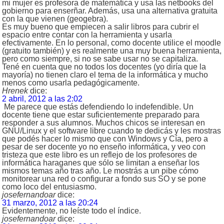
mi mujer es profesora de matemática y usa las netbooks del
gobierno para enserñar. Además, usa una alternativa gratuita
con la que vienen (geogebra).
Es muy bueno que empiecen a salir libros para cubrir el
espacio entre contar con la herramienta y usarla
efectivamente. En lo personal, como docente utilice el moodle
(gratuito también) y es realmente una muy buena herramienta,
pero como siempre, si no se sabe usar no se capitaliza.
Tené en cuenta que no todos los docentes (yo diría que la
mayoría) no tienen claro el tema de la informática y mucho
menos como usarla pedagógicamente.
Hrenek
dice:
2 abril, 2012 a las 2:02
Me parece que estás defendiendo lo indefendible. Un
docente tiene que estar suficientemente preparado para
responder a sus alumnos. Muchos chicos se interesan en
GNU/Linux y el software libre cuando te dedicás y les mostras
que podés hacer lo mismo que con Windows y Cía, pero a
pesar de ser docente yo no enseño informática, y veo con
tristeza que este libro es un reflejo de los profesores de
informática haraganes que sólo se limitan a enseñar los
mismos temas año tras año. Le mostrás a un pibe cómo
monitorear una red o configurar a fondo sus SO y se pone
como loco del entusiasmo.
josefernandoar
dice:
31 marzo, 2012 a las 20:24
Evidentemente, no leíste todo el índice.
josefernandoar
dice: