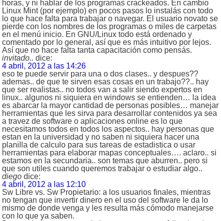
horas, y ni hablar de los programas crackeados. En cambio
Linux Mint (por ejemplo) en pocos pasos lo instalás con todo
lo que hace falta para trabajar o navegar. El usuario novato se
pierde con los nombres de los programas o miles de carpetas
en el menú inicio. En GNU/Linux todo está ordenado y
comentado por lo general, así que es más intuitivo por lejos.
Así que no hace falta tanta capacitación como pensás.
invitado..
dice:
4 abril, 2012 a las 14:26
eso te puede servir para una o dos clases.. y despues??
ademas.. de que te sirven esas cosas en un trabajo??.. hay
que ser realistas.. no todos van a salir siendo expertos en
linux.. algunos ni siquiera en windows se entienden… la idea
es abarcar la mayor cantidad de personas posibles… manejar
herramientas que les sirva para desarrollar contenidos ya sea
a travez de software o aplicaciones online es lo que
necesitamos todos en todos los aspectos.. hay personas que
estan en la universidad y no saben ni siquiera hacer una
planilla de calculo para sus tareas de estadistica o usar
herramientas para elaborar mapas conceptuales…. aclaro.. si
estamos en la secundaria.. son temas que aburren.. pero si
que son utiles cuando queremos trabajar o estudiar algo..
diego
dice:
4 abril, 2012 a las 12:10
Sw Libre vs. Sw Propietario: a los usuarios finales, mientras
no tengan que invertir dinero en el uso del software le da lo
mismo de donde venga y les resulta más cómodo manejarse
con lo que ya saben.