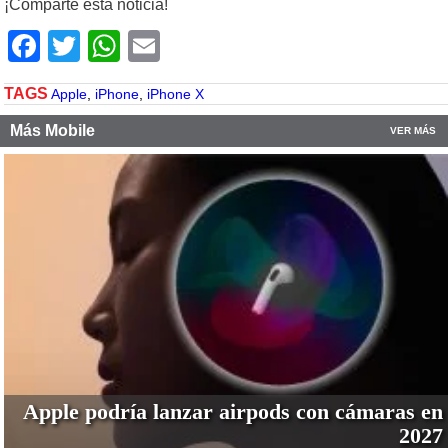
¡Comparte esta noticia!
Facebook
Twitter
WhatsApp
Email
TAGS
Apple
,
iPhone
,
iPhone X
Más Mobile
VER MÁS
Apple podría lanzar airpods con cámaras en
2027