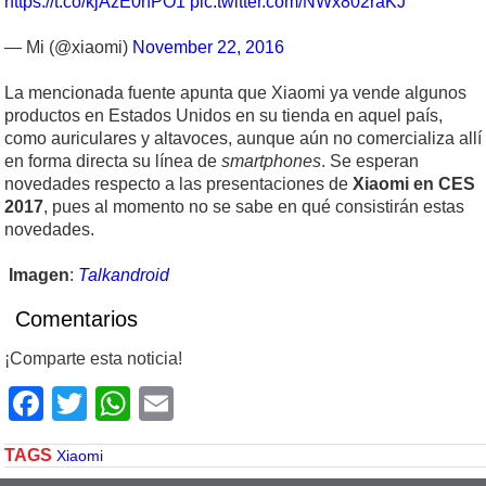
https://t.co/kjAzE0hPO1
pic.twitter.com/NWx802raKJ
— Mi (@xiaomi)
November 22, 2016
La mencionada fuente apunta que Xiaomi ya vende algunos
productos en Estados Unidos en su tienda en aquel país,
como auriculares y altavoces, aunque aún no comercializa allí
en forma directa su línea de
smartphones
. Se esperan
novedades respecto a las presentaciones de
Xiaomi en CES
2017
, pues al momento no se sabe en qué consistirán estas
novedades.
Imagen
:
Talkandroid
Comentarios
¡Comparte esta noticia!
Facebook
Twitter
WhatsApp
Email
TAGS
Xiaomi