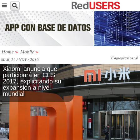
Home
>
Mobile
>
Comentarios: 4
MAR, 22 / NOV / 2016
Xiaomi anuncia que
participará en CES
2017, explicitando su
expansión a nivel
mundial