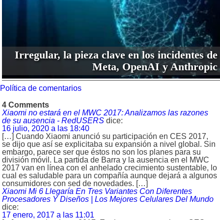
Irregular, la pieza clave en los incidentes de
Meta, OpenAI y Anthropic
Política de comentarios
4 Comments
Xiaomi no estará en el MWC 2017: Analizamos las razones
de su ausencia - RedUSERS
dice:
16 julio, 2020 a las 18:40
[…] Cuando Xiaomi anunció su participación en CES 2017,
se dijo que así se explicitaba su expansión a nivel global. Sin
embargo, parece ser que éstos no son los planes para su
división móvil. La partida de Barra y la ausencia en el MWC
2017 van en línea con el anhelado crecimiento sustentable, lo
cual es saludable para un compañía aunque dejará a algunos
consumidores con sed de novedades. […]
Xiaomi Mi 6 Llegaría En Tres Variantes Con Diferentes
Procesadores Y Diseños | Los Mejores Celulares Del Mundo
dice:
17 enero, 2017 a las 11:01