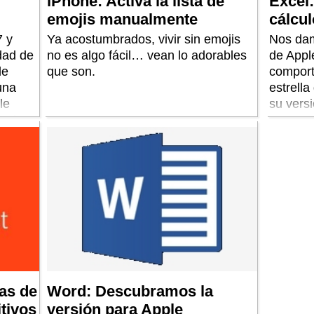
iPhone: Activa la lista de
Excel:
emojis manualmente
cálcul
7 y
Ya acostumbrados, vivir sin emojis
Nos dam
dad de
no es algo fácil… vean lo adorables
de Appl
de
que son.
comport
una
estrell
le
su versi
 robos
as de
Word: Descubramos la
itivos
versión para Apple