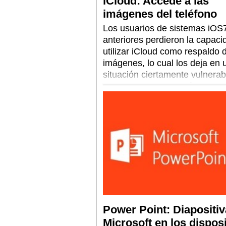
iCloud: Accede a las
imágenes del teléfono
Los usuarios de sistemas iOS
anteriores perdieron la capaci
utilizar iCloud como respaldo 
imágenes, lo cual los deja en 
situación ciertamente vulnerab
frente a eventuales pérdidas o
del equipo.
Power Point: Diapositiv
Microsoft en los dispos