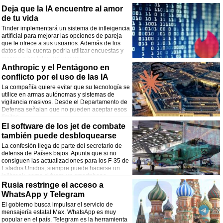
se ha convertido en una gran fuente de
Deja que la IA encuentre al amor
ingresos para un empresa que cada vez invierte más en su programación.
de tu vida
Tinder implementará un sistema de intleigencia
artificial para mejorar las opciones de pareja
que le ofrece a sus usuarios. Además de los
datos de la cuenta podría utilizar encuestas y
acceso a las fotos del usuario.
Anthropic y el Pentágono en
conflicto por el uso de las IA
La compañía quiere evitar que su tecnología se
utilice en armas autónomas y sistemas de
vigilancia masivos. Desde el Departamento de
Defensa señalan que no pueden aceptar esos
límites.
El software de los jet de combate
también puede desbloquearse
La confesión llega de parte del secretario de
defensa de Países bajos. Apunta que si no
consiguen las actualizaciones para los F-35 de
Estados Unidos, siempre puede hacerse un
jailbreak, como si fuera un smartphone.
Rusia restringe el acceso a
WhatsApp y Telegram
El gobierno busca impulsar el servicio de
mensajería estatal Max. WhatsApp es muy
popular en el país. Telegram es la herramienta