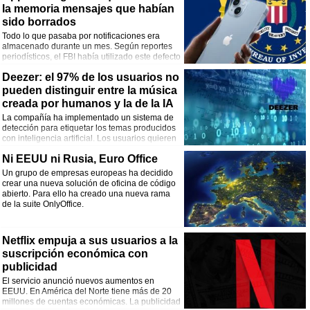
la memoria mensajes que habían
sido borrados
Todo lo que pasaba por notificaciones era
almacenado durante un mes. Según reportes
periodísticos, el FBI había utilizado este defecto
para acceder a contenido de Signal.
Deezer: el 97% de los usuarios no
pueden distinguir entre la música
creada por humanos y la de la IA
La compañía ha implementado un sistema de
detección para etiquetar los temas producidos
con inteligencia artificial. Los usuarios quieren
que el material se marque claramente.
Ni EEUU ni Rusia, Euro Office
Un grupo de empresas europeas ha decidido
crear una nueva solución de oficina de código
abierto. Para ello ha creado una nueva rama
de la suite OnlyOffice.
Netflix empuja a sus usuarios a la
suscripción económica con
publicidad
El servicio anunció nuevos aumentos en
EEUU. En América del Norte tiene más de 20
millones de cuentas económicas. La publicidad