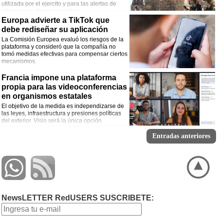
utilizada por el ejercito y para las alertas de
ataques con drones y misiles.
Europa advierte a TikTok que
debe rediseñar su aplicación
La Comisión Europea evaluó los riesgos de la
plataforma y consideró que la compañía no
tomó medidas efectivas para compensar ciertos
mecanismos.
Francia impone una plataforma
propia para las videoconferencias
en organismos estatales
El objetivo de la medida es independizarse de
las leyes, infraestructura y presiones políticas
del exterior. Visio será la única opción
disponible a partir de 2027.
Entradas anteriores
NewsLETTER RedUSERS SUSCRIBETE: