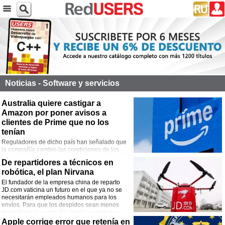
Noticias - Software y servicios
Australia quiere castigar a
Amazon por poner avisos a
clientes de Prime que no los
tenían
Reguladores de dicho país han señalado que
la compañía cambio las condiciones de los
contratos de forma injusta y no ofreció compensación alguna.
De repartidores a técnicos en
robótica, el plan Nirvana
El fundador de la empresa china de reparto
JD.com vaticina un futuro en el que ya no se
necesitarán empleados humanos para los
envíos. Para que los despidos sean menos
traumáticos la compañía lanzó un plan de
entrenamiento en tareas de mantenimiento y reparación de robots.
Apple corrige error que retenía en