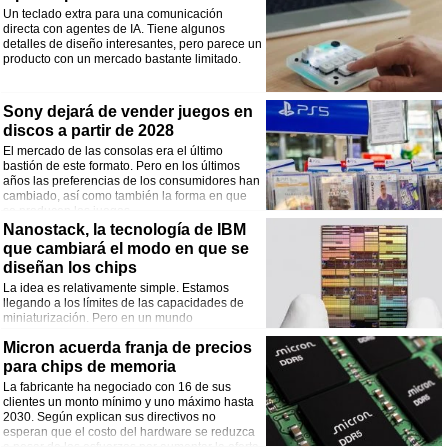
Un teclado extra para una comunicación
directa con agentes de IA. Tiene algunos
detalles de diseño interesantes, pero parece un
producto con un mercado bastante limitado.
Sony dejará de vender juegos en
discos a partir de 2028
El mercado de las consolas era el último
bastión de este formato. Pero en los últimos
años las preferencias de los consumidores han
cambiado, así como también la forma en que
se producen los juegos.
Nanostack, la tecnología de IBM
que cambiará el modo en que se
diseñan los chips
La idea es relativamente simple. Estamos
llegando a los límites de las capacidades de
miniaturización. Pero en un mundo
tridimensional podemos apilar capas de
Micron acuerda franja de precios
transistores.
para chips de memoria
La fabricante ha negociado con 16 de sus
clientes un monto mínimo y uno máximo hasta
2030. Según explican sus directivos no
esperan que el costo del hardware se reduzca
a pesar de los esfuerzos por aumentar la oferta.