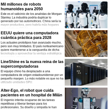
Mil millones de robots
humanoides para 2050
Este es el vaticinio de los analistas de Morgan
Stanley. La industria podría duplicar lo
generado por las automotrices. China sería la
mayor productora, pero habría más hogares
con robots en EEUU.
EEUU quiere una computadora
cuántica práctica para 2028
Los actuales prototipos han avanzado mucho,
pero son muy limitados. El país norteamericano
quiere mantenerse a la vanguardia de dicha
tecnología y aprovechar la ventaja estratégica
que podría ofrecer.
LineShine es la nueva reina de las
supercomputadoras
El equipo chino ha desplazado a una
computadora de origen estadounidense por un
pequeño margen. Lo más notable es que no ha
utilizado unidades GPU.
Alter-Ego, el robot que cuida
pacientes en un hospital de Milán
El ingenio intenta ocuparse de las tareas
repetitivas y liberar tiempo para los
profesionales. Su diseño y simpatía le han