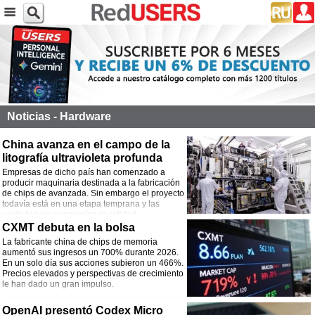
Noticias - Hardware
China avanza en el campo de la
litografía ultravioleta profunda
Empresas de dicho país han comenzado a
producir maquinaria destinada a la fabricación
de chips de avanzada. Sin embargo el proyecto
todavía está en una etapa temprana y las
unidades no alcanzarían la calidad
internacional.
CXMT debuta en la bolsa
La fabricante china de chips de memoria
aumentó sus ingresos un 700% durante 2026.
En un solo día sus acciones subieron un 466%.
Precios elevados y perspectivas de crecimiento
le han dado un gran impulso.
OpenAI presentó Codex Micro