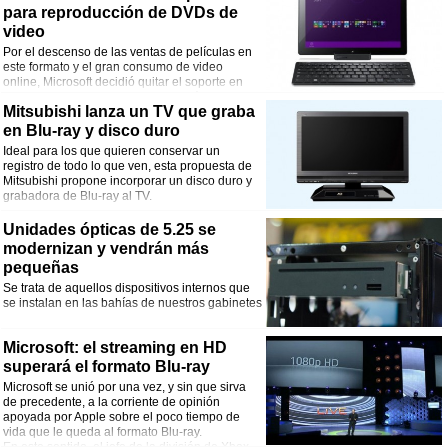
para reproducción de DVDs de
video
Por el descenso de las ventas de películas en
este formato y el gran consumo de video
online, Microsoft decidió quitar el soporte en
Media Center para las versiones más
Mitsubishi lanza un TV que graba
económicas de su próximo sistema operativo. Para poder ver videos en DVD,
habrá que instalar aplicaciones de terceros o adquirir un pack.
en Blu-ray y disco duro
Ideal para los que quieren conservar un
registro de todo lo que ven, esta propuesta de
Mitsubishi propone incorporar un disco duro y
grabadora de Blu-ray al TV.
Unidades ópticas de 5.25 se
modernizan y vendrán más
pequeñas
Se trata de aquellos dispositivos internos que
se instalan en las bahías de nuestros gabinetes
Microsoft: el streaming en HD
superará el formato Blu-ray
Microsoft se unió por una vez, y sin que sirva
de precedente, a la corriente de opinión
apoyada por Apple sobre el poco tiempo de
vida que le queda al formato Blu-ray.
En este sentido, el jefe de la división de Xbox