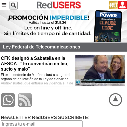
Ley Federal de Telecomunicaciones
CFK designó a Sabatella en la
AFSCA: "Te convertirán en feo,
sucio y malo"
El ex-intendente de Morón estará a cargo del
órgano de aplicación de la Ley de Servicios
Audiovisuales, que entraría en vigencia el 7 de
diciembre al vencer las cautelares que la
retrasaban. Quién es y cuáles serán sus funciones.
NewsLETTER RedUSERS SUSCRIBETE: