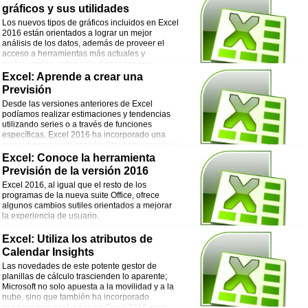
gráficos y sus utilidades
Los nuevos tipos de gráficos incluidos en Excel
2016 están orientados a lograr un mejor
análisis de los datos, además de proveer el
acceso a herramientas más actuales y
profesionales, antes solo disponibles en
software especializado.
Excel: Aprende a crear una
Previsión
Desde las versiones anteriores de Excel
podíamos realizar estimaciones y tendencias
utilizando series o a través de funciones
específicas. Excel 2016 ha incorporado una
nueva herramienta para facilitar este proceso y
realizar mejores proyecciones a partir de datos históricos.
Excel: Conoce la herramienta
Previsión de la versión 2016
Excel 2016, al igual que el resto de los
programas de la nueva suite Office, ofrece
algunos cambios sutiles orientados a mejorar
la experiencia de usuario.
Excel: Utiliza los atributos de
Calendar Insights
Las novedades de este potente gestor de
planillas de cálculo trascienden lo aparente;
Microsoft no solo apuesta a la movilidad y a la
nube, sino que también ha incorporado
cambios más profundos en Excel 2016 para