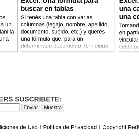
Excel: Una fórmula para
Excel:
buscar en tablas
una ca
una c
os
Si tenés una tabla con varias
 a un
columnas (legajo, nombre, apellido,
Tomando
anilla
documento, sueldo, etc.) y querés
en part
 una
una fórmula que, para un
vincular
determinado documento, te indique
celda p
el nombre y el apellido que le
verifica
corresponden, te damos la función
que corresponde a tu búsqueda.
ERS SUSCRIBETE:
iciones de Uso
Política de Privacidad
Copyright Red