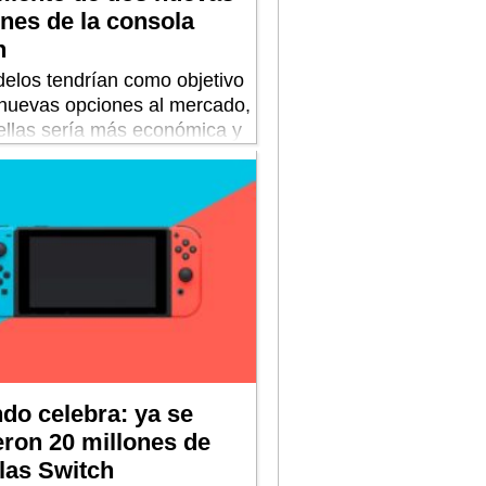
nes de la consola
h
elos tendrían como objetivo
 nuevas opciones al mercado,
ellas sería más económica y
 más potente. Sin embargo, en
asos se mantendrían dentro
tegoría sin competir con los
tivos hogareños como Xbox o
do celebra: ya se
eron 20 millones de
las Switch