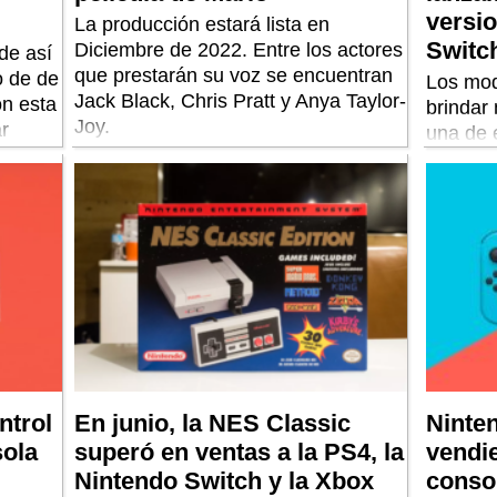
versio
La producción estará lista en
Switc
Diciembre de 2022. Entre los actores
de así
que prestarán su voz se encuentran
o de de
Los mod
Jack Black, Chris Pratt y Anya Taylor-
n esta
brindar
Joy.
ar
una de 
la otra
ambos c
de la ca
disposi
PS.
ntrol
En junio, la NES Classic
Ninten
sola
superó en ventas a la PS4, la
vendi
Nintendo Switch y la Xbox
conso