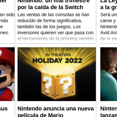
mer
Nintendo: un mal trimestre
La Le
por la caída de la Switch
a la g
an sido
Las ventas de las consolas se han
Será un
 más
reducido de forma significativa,
carne y
de
también las de los juegos. Los
Nintend
ones.
inversores quieren ver que pasa con
Avid Ara
el lanzamiento de la próxima versión.
de la s
sus
Nintendo anuncia una nueva
Ninten
película de Mario
lanza