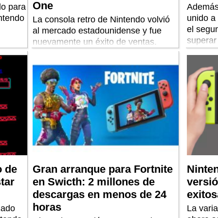
One
do para
Además,
intendo
unido a
La consola retro de Nintendo volvió
el segun
al mercado estadounidense y fue
superar
nuevamente un éxito de ventas.
vendida
o de
Gran arranque para Fortnite
Ninte
tar
en Swicth: 2 millones de
versi
descargas en menos de 24
exitos
horas
zado
La vari