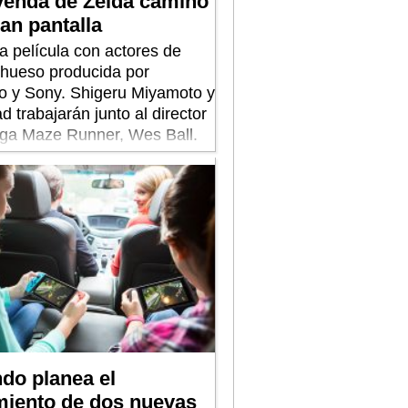
yenda de Zelda camino
ran pantalla
a película con actores de
 hueso producida por
o y Sony. Shigeru Miyamoto y
d trabajarán junto al director
aga Maze Runner, Wes Ball.
do planea el
miento de dos nuevas