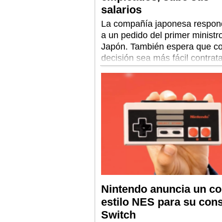
salarios
La compañía japonesa respon
a un pedido del primer ministr
Japón. También espera que co
decisión sea más fácil contrat
profesionales y se asegure el
crecimiento a largo plazo.
Nintendo anuncia un co
estilo NES para su con
Switch