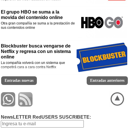
compartiendo más contenidos, más cultura, siempre del lado del usuario.
Abrazo,
Tomás”
El grupo HBO se suma a la
movida del contenido online
Otra gran compañía se suma a la prestación de
sus contenidos online
Blockbuster busca vengarse de
Netflix y regresa con un sistema
online
La compañía volverá con un sistema que
competirá cara a cara contra Netflix
Entradas nuevas
Entradas anteriores
NewsLETTER RedUSERS SUSCRIBETE: