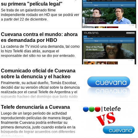
su primera "película legal"
Se trata de un galardonado filme
independiente rodado en HD que se podrá ver
a partir del 22 de diciembre.
Cuevana contra el mundo: ahora
es demandada por HBO
La cadena de TV inició una demanda, tal como
lo hizo Telefé días atrás, aunque el
responsable del sitio no se dio por enterado.
Comunicado oficial de Cuevana
sobre la denuncia y el hackeo
Finalmente, su actual dueño, Tomás Escobar,
decidió dar su versión oficial sobre la denuncia
realizada por el canal Telefe de Argentina y el
supuesto hackeo del domingo que tanto ruido
hizo ayer en las redes sociales. Transcribimos
el comunicado publicado en la propia página de Cuevana.tv. ¿Qué opinan al
Telefe denunciaría a Cuevana
respecto?
Luego de un largo período de actividad
reproduciendo películas de manera ilegal,
“Queridos usuarios,
finalmente Cuevana podría enfrentar su
Saben que no suelo hablar (o en este caso escribir) muy seguido, de hecho esta
primera denuncia, justo cuando estaría en la
es la primera vez que lo hago a través de Cuevana, pero con lo que estuvo
búsqueda de lograr acuerdos con diferentes
pasando en estos días no me queda otra que salir a aclarar el tema.
distribuidoras.