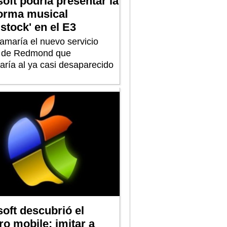
oft podría presentar la
forma musical
tock' en el E3
lamaría el nuevo servicio
l de Redmond que
aría al ya casi desaparecido
oft descubrió el
o mobile: imitar a