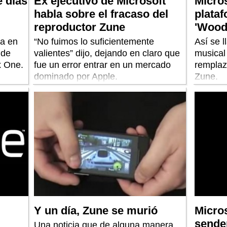
 dias
Ex ejecutivo de Microsoft
Micros
habla sobre el fracaso del
plata
reproductor Zune
'Woods
ia en
“No fuimos lo suficientemente
Así se l
 de
valientes” dijo, dejando en claro que
musica
x One.
fue un error entrar en un mercado
remplaz
dominado por Apple.
Zune.
Y un día, Zune se murió
Micros
sender
Una noticia que de alguna manera