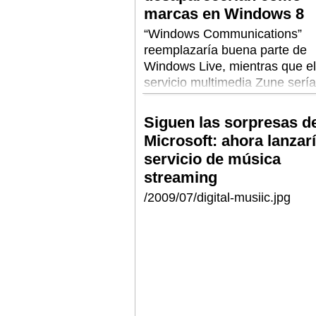
marcas en Windows 8
“Windows Communications”
reemplazaría buena parte de
Windows Live, mientras que el
servicio multimedia Zune sería
reemplazado, simplemente, po
“música” y “video”
Siguen las sorpresas d
Microsoft: ahora lanzar
servicio de música
streaming
/2009/07/digital-musiic.jpg