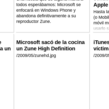
Apple
todos esperábamos: Microsoft se
enfocará en Windows Phone y
Hasta l
abandona definitivamente a su
(o Mobi
reproductor Zune.
móvil mu
usarlo s
r
había q
principa
e
Microsoft sacó de la cocina
iTunes
funcion
ía un
un Zune High Definition
víctim
“de escr
/2009/05/zunehd.jpg
/2009/05
versione
De nada
de usua
fabrica
HTC Tou
“abland
más de s
atracti
sistema
sobrio, 