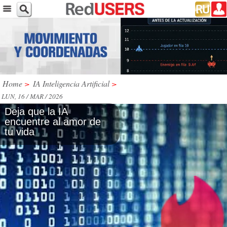
Home
>
IA Inteligencia Artificial
>
LUN, 16 / MAR / 2026
Deja que la IA
encuentre al amor de
tu vida