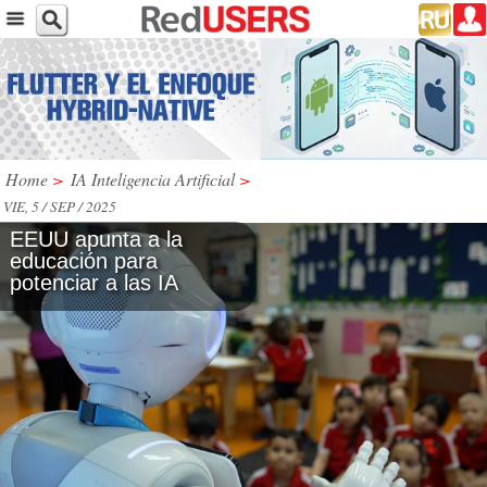
Home
>
IA Inteligencia Artificial
>
VIE, 5 / SEP / 2025
EEUU apunta a la
educación para
potenciar a las IA