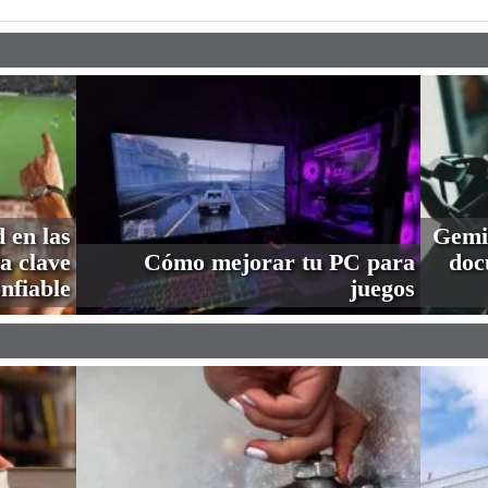
 en las
Gemin
a clave
Cómo mejorar tu PC para
doc
nfiable
juegos