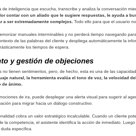
de inteligencia que escucha, transcribe y analiza la conversación mie
dor contar con un aliado que le sugiere respuestas, le ayuda a bu
r a ser extremadamente complejos.
Todo ello para que el usuario n
emorizar manuales interminables y no perderá tiempo navegando para
contexto de las palabras del cliente y despliega automáticamente la info
ásticamente los tiempos de espera.
nto y gestión de objeciones
 no tienen sentimientos, pero, de hecho, esta es una de las capacida
je natural, la herramienta evalúa el tono de voz, la velocidad del
do de ánimo.
emociones de ira, puede desplegar una alerta visual para sugerir al ag
uación para migrar hacia un diálogo constructivo.
onalidad cobra un valor estratégico incalculable. Cuando un cliente pot
e la competencia, el asistente identifica la acción de inmediato. Lueg
 duda específica.