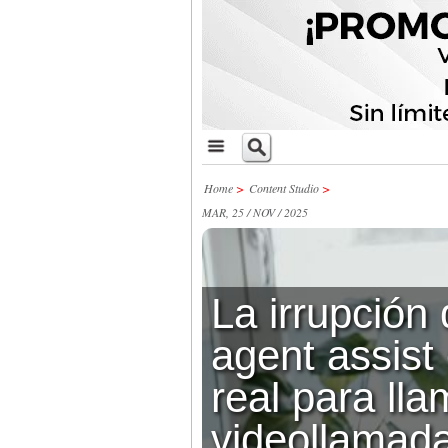
Home
>
Content Studio
>
MAR, 25 / NOV / 2025
La irrupción 
agent assist
real para ll
videollamada