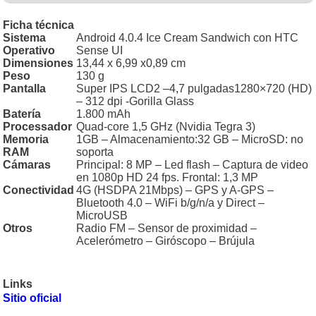
Ficha técnica
Sistema
Android 4.0.4 Ice Cream Sandwich con HTC
Operativo
Sense UI
Dimensiones
13,44 x 6,99 x0,89 cm
Peso
130 g
Pantalla
Super IPS LCD2 –4,7 pulgadas1280×720 (HD)
– 312 dpi -Gorilla Glass
Batería
1.800 mAh
Processador
Quad-core 1,5 GHz (Nvidia Tegra 3)
Memoria
1GB – Almacenamiento:32 GB – MicroSD: no
RAM
soporta
Cámaras
Principal: 8 MP – Led flash – Captura de video
en 1080p HD 24 fps. Frontal: 1,3 MP
Conectividad
4G (HSDPA 21Mbps) – GPS y A-GPS –
Bluetooth 4.0 – WiFi b/g/n/a y Direct –
MicroUSB
Otros
Radio FM – Sensor de proximidad –
Acelerómetro – Giróscopo – Brújula
Links
Sitio oficial