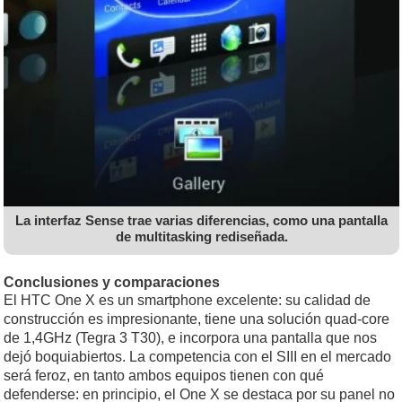
La interfaz Sense trae varias diferencias, como una pantalla
de multitasking rediseñada.
Conclusiones y comparaciones
El HTC One X es un smartphone excelente: su calidad de
construcción es impresionante, tiene una solución quad-core
de 1,4GHz (Tegra 3 T30), e incorpora una pantalla que nos
dejó boquiabiertos. La competencia con el SIII en el mercado
será feroz, en tanto ambos equipos tienen con qué
defenderse: en principio, el One X se destaca por su panel no