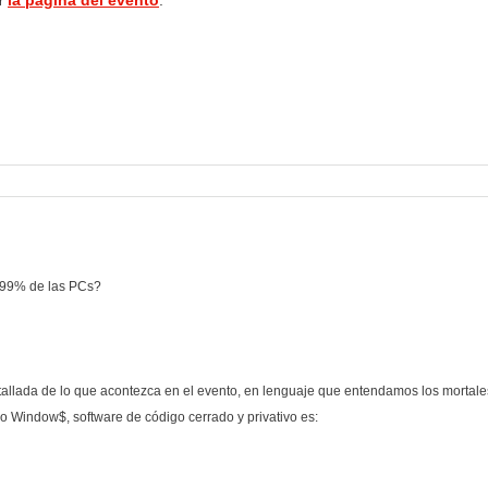
r
la página del evento
.
pp
l 99% de las PCs?
llada de lo que acontezca en el evento, en lenguaje que entendamos los mortale
o Window$, software de código cerrado y privativo es: