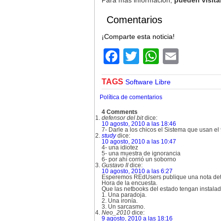
Para más información,
pueden visita
Comentarios
¡Comparte esta noticia!
Facebook
Twitter
WhatsA
Email
TAGS
Software Libre
Política de comentarios
4 Comments
defensor del bit
dice:
10 agosto, 2010 a las 18:46
7- Darle a los chicos el Sistema que usan e
study
dice:
10 agosto, 2010 a las 10:47
4- una idiotez
5- una muestra de ignorancia
6- por ahí corrió un soborno
Gustavo II
dice:
10 agosto, 2010 a las 6:27
Esperemos REdUsers publique una nota deta
Hora de la encuesta.
Que las netbooks del estado tengan instalad
1. Una paradoja.
2. Una ironía.
3. Un sarcasmo.
Neo_2010
dice:
9 agosto, 2010 a las 18:16