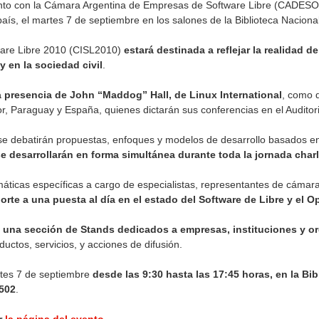
unto con la Cámara Argentina de Empresas de Software Libre (CADESOL
país, el martes 7 de septiembre en los salones de la Biblioteca Nacion
ware Libre 2010 (CISL2010)
estará destinada a reflejar la realidad d
y en la sociedad civil
.
a presencia de John “Maddog” Hall, de Linux International
, como d
or, Paraguay y España, quienes dictarán sus conferencias en el Auditor
 debatirán propuestas, enfoques y modelos de desarrollo basados en t
e desarrollarán en forma simultánea durante toda la jornada char
áticas específicas a cargo de especialistas, representantes de cámar
orte a una puesta al día en el estado del Software de Libre y el 
 una sección de Stands dedicados a empresas, instituciones y o
uctos, servicios, y acciones de difusión.
rtes 7 de septiembre
desde las 9:30 hasta las 17:45 horas, en la Bi
502
.