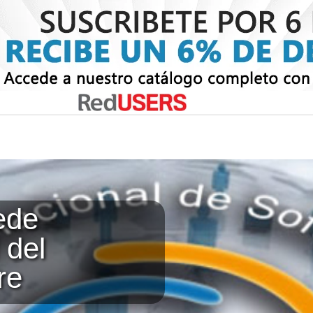
ede
 del
re