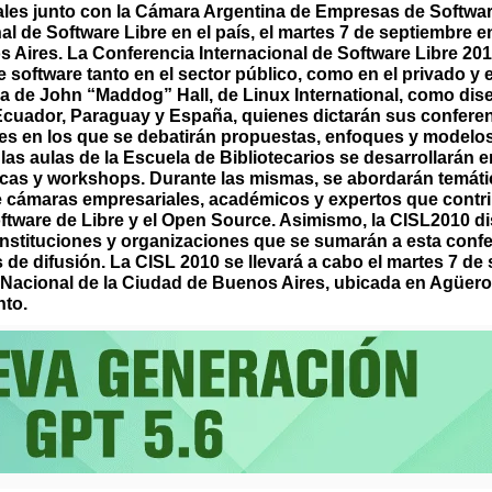
les junto con la Cámara Argentina de Empresas de Softwa
l de Software Libre en el país, el martes 7 de septiembre en
 Aires. La Conferencia Internacional de Software Libre 201
 de software tanto en el sector público, como en el privado y
a de John “Maddog” Hall, de Linux International, como dise
 Ecuador, Paraguay y España, quienes dictarán sus conferen
s en los que se debatirán propuestas, enfoques y modelos
n las aulas de la Escuela de Bibliotecarios se desarrollarán
ínicas y workshops. Durante las mismas, se abordarán temáti
de cámaras empresariales, académicos y expertos que contri
Software de Libre y el Open Source. Asimismo, la CISL2010 
nstituciones y organizaciones que se sumarán a esta confe
 de difusión. La CISL 2010 se llevará a cabo el martes 7 de
ca Nacional de la Ciudad de Buenos Aires, ubicada en Agüer
nto.