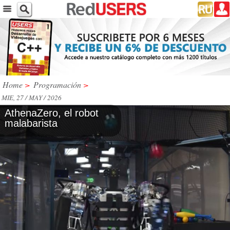
Home
>
Programación
>
MIE, 27 / MAY / 2026
AthenaZero, el robot
malabarista