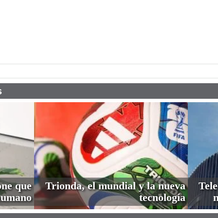
pp
s
one que
Trionda, el mundial y la nueva
Tele
 humano
tecnología
n