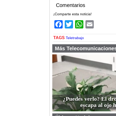
Comentarios
¡Comparte esta noticia!
Facebook
Twitter
WhatsA
Email
TAGS
Teletrabajo
Más Telecomunicacione
¿Puedes verlo? El dr
escapa al ojo