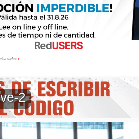
pios coches
>
ve-2