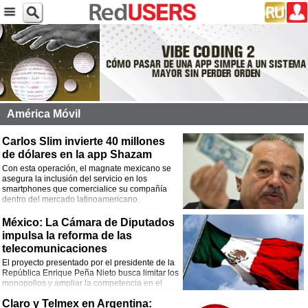
América Móvil
Carlos Slim invierte 40 millones
de dólares en la app Shazam
Con esta operación, el magnate mexicano se
asegura la inclusión del servicio en los
smartphones que comercialice su compañía
dentro del mercado latinoamericano.
México: La Cámara de Diputados
impulsa la reforma de las
telecomunicaciones
El proyecto presentado por el presidente de la
República Enrique Peña Nieto busca limitar los
monopolios y ampliar la competencia en el
sector. El multimillonario Carlos Slim sería uno
Claro y Telmex en Argentina:
de los más afectados.