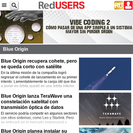
Blue Origin
Blue Origin recupera cohete, pero
se queda corto con satélite
En la última misión de la compañía logró
regresar el cohete de lanzamiento en su primer
intento. Lamentablemente la carga útil que iba
a poner en órbita quedó en una órbita inferior.
Blue Origin lanza TeraWave una
constelación satelital con
transmisión óptica de datos
El servicio podría competir en algunos sectores
con otros sistemas, como Leo y Starlink. Pero
se enfocará en el mercado empresarial y
gubernamental.
Blue Origin planea instalar su