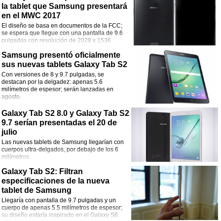
la tablet que Samsung presentará
en el MWC 2017
El diseño se basa en documentos de la FCC;
se espera que llegue con una pantalla de 9.6
pulgadas con resolución de 2028 x 1536
píxeles.
Samsung presentó oficialmente
sus nuevas tablets Galaxy Tab S2
Con versiones de 8 y 9.7 pulgadas, se
destacan por la delgadez: apenas 5.6
milímetros de espesor; serán lanzadas en
agosto.
Galaxy Tab S2 8.0 y Galaxy Tab S2
9.7 serían presentadas el 20 de
julio
Las nuevas tablets de Samsung llegarían con
cuerpos ultra-delgados, por debajo de los 6
milímetros.
Galaxy Tab S2: Filtran
especificaciones de la nueva
tablet de Samsung
Llegaría con pantalla de 9.7 pulgadas y un
cuerpo de apenas 5.5 milímetros de espesor;
su diseño estaría inspirado en el Galaxy S6.