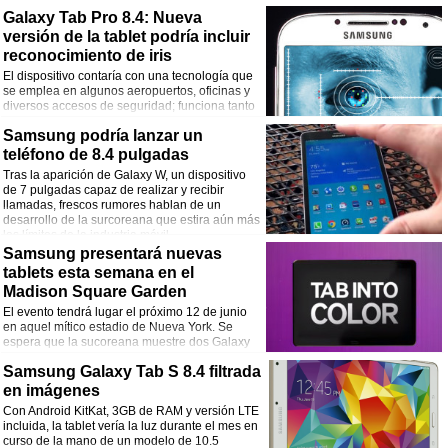
Galaxy Tab Pro 8.4: Nueva
versión de la tablet podría incluir
reconocimiento de iris
El dispositivo contaría con una tecnología que
se emplea en algunos aeropuertos, oficinas y
diversos accesos de seguridad; funciona tanto
en interiores como exteriores.
Samsung podría lanzar un
teléfono de 8.4 pulgadas
Tras la aparición de Galaxy W, un dispositivo
de 7 pulgadas capaz de realizar y recibir
llamadas, frescos rumores hablan de un
desarrollo de la surcoreana que estira aún más
los límites de la industria móvil.
Samsung presentará nuevas
tablets esta semana en el
Madison Square Garden
El evento tendrá lugar el próximo 12 de junio
en aquel mítico estadio de Nueva York. Se
espera que la sucoreana muestre dos Galaxy
Tab S; variantes de 8.4” y 10.5”.
Samsung Galaxy Tab S 8.4 filtrada
en imágenes
Con Android KitKat, 3GB de RAM y versión LTE
incluida, la tablet vería la luz durante el mes en
curso de la mano de un modelo de 10.5