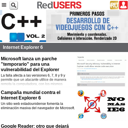
Internet Explorer 6
Microsoft lanza un parche
"temporario" para una
vulnerabilidad del Explorer
La falla afecta a las versiones 6, 7, 8 y 9 y
permite que un atacante utilice de manera
remota la computadora, con los mismos
privilegios que el usuario. La empresa indicó
Campaña mundial contra el
que está trabajando en una solución “permanente”.
Internet Explorer 6
Un sitio web estadounidense fomenta la
eliminación masiva del navegador de Microsoft.
Google Reader: otro que dejará