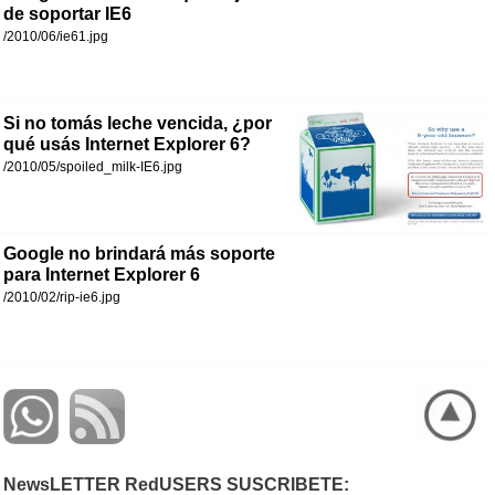
de soportar IE6
/2010/06/ie61.jpg
Si no tomás leche vencida, ¿por
qué usás Internet Explorer 6?
/2010/05/spoiled_milk-IE6.jpg
Google no brindará más soporte
para Internet Explorer 6
/2010/02/rip-ie6.jpg
NewsLETTER RedUSERS SUSCRIBETE: