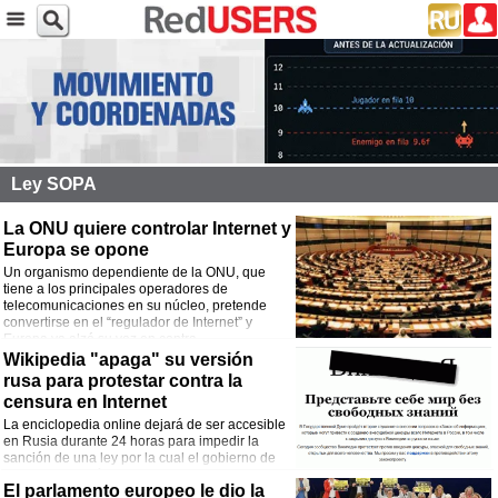
Ley SOPA
La ONU quiere controlar Internet y
Europa se opone
Un organismo dependiente de la ONU, que
tiene a los principales operadores de
telecomunicaciones en su núcleo, pretende
convertirse en el “regulador de Internet” y
Europa ya alzó su voz en contra.
Wikipedia "apaga" su versión
rusa para protestar contra la
censura en Internet
La enciclopedia online dejará de ser accesible
en Rusia durante 24 horas para impedir la
sanción de una ley por la cual el gobierno de
Rusia bloquearía sitios de Internet.
El parlamento europeo le dio la