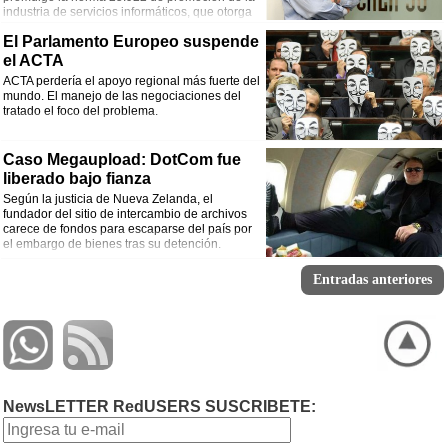
industria de servicios informáticos, que otorga
beneficios fiscales a las empresas
El Parlamento Europeo suspende
exportadoras y agiliza la acreditación de los incentivos para el rubro informático.
RedUsers conversó con Pablo Iacub, presidente de Calipso, quien nos dio su
el ACTA
opinión sobre esta sanción.
ACTA perdería el apoyo regional más fuerte del
mundo. El manejo de las negociaciones del
tratado el foco del problema.
Caso Megaupload: DotCom fue
liberado bajo fianza
Según la justicia de Nueva Zelanda, el
fundador del sitio de intercambio de archivos
carece de fondos para escaparse del país por
el embargo de bienes tras su detención.
Entradas anteriores
NewsLETTER RedUSERS SUSCRIBETE: