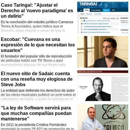
aprueba las leyes antipiratería estaría usando
Caso Taringa!: "Ajustar el
las mismas técnicas de cesura que China e Irán.
Derecho al 'nuevo paradigma' es
un delirio"
Es la conclusión del estudio jurídico Carranza
Torres & Asociados, quien indica que el
Derecho sigue vigente a pesar de que la
tecnología cambie los modos de la
Escobar: "Cuevana es una
comunicación humana.
expresión de lo que necesitan los
usuarios"
El fundador del popular sitio de reproducción
de películas habló con TN Tecno y aquí
reproducimos algunas de sus frases más
picantes.
El nuevo sitio de Sadaic cuenta
con una reseña muy elogiosa de
Steve Jobs
La entidad que defiende los derechos de autor
de las obras musicales publicó un post sobre el
cofundador de Apple, a quien le agradecen el
haber permitido que las canciones del iPod no
“La ley de Software servirá para
pudieran grabarse en una computadora.
que muchas compañías puedan
mantenerse”
En 2011 la presidenta Cristina Fernández
promulgó la norma 25.922 de promoción de la