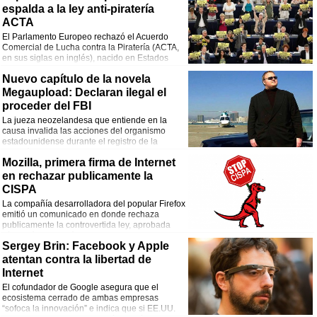
espalda a la ley anti-piratería
ACTA
El Parlamento Europeo rechazó el Acuerdo
Comercial de Lucha contra la Piratería (ACTA,
en sus siglas en inglés), nacido en Estados
Unidos.
Nuevo capítulo de la novela
Megaupload: Declaran ilegal el
proceder del FBI
La jueza neozelandesa que entiende en la
causa invalida las acciones del organismo
estadounidense durante el registro de la
mansión de Kim Dotcom. Algunos de los
Mozilla, primera firma de Internet
dispositivos incautados deberán ser devueltos al fundador del sitio.
en rechazar publicamente la
CISPA
La compañía desarrolladora del popular Firefox
emitió un comunicado en donde rechaza
publicamente la controvertida ley, aprobada
días atrás por la cámara baja del congreso de
Sergey Brin: Facebook y Apple
los Estados Unidos.
atentan contra la libertad de
Internet
El cofundador de Google asegura que el
ecosistema cerrado de ambas empresas
“sofoca la innovación” e indica que si EE.UU.