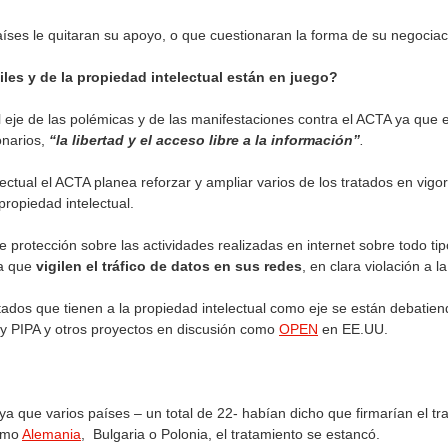
aíses le quitaran su apoyo, o que cuestionaran la forma de su negociac
les y de la propiedad intelectual están en juego?
 el eje de las polémicas y de las manifestaciones contra el ACTA ya que
onarios,
“la libertad y el acceso libre a la información”
.
ectual el ACTA planea reforzar y ampliar varios de los tratados en vi
propiedad intelectual.
 protección sobre las actividades realizadas en internet sobre todo ti
ra que
vigilen el tráfico de datos en sus redes
, en clara violación a l
tados que tienen a la propiedad intelectual como eje se están debatiend
 PIPA y otros proyectos en discusión como
OPEN
en EE.UU.
ya que varios países – un total de 22- habían dicho que firmarían el t
como
Alemania
, Bulgaria o Polonia, el tratamiento se estancó.