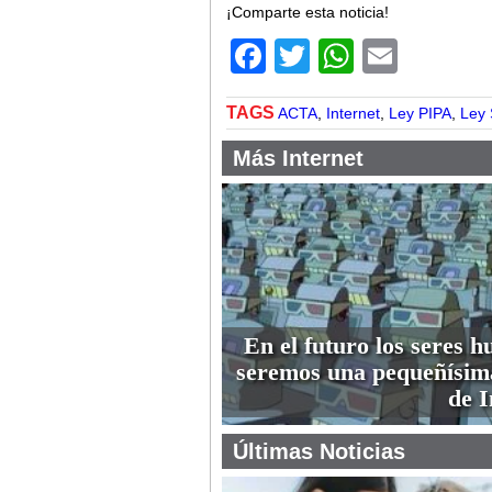
¡Comparte esta noticia!
Facebook
Twitter
WhatsA
Email
TAGS
ACTA
,
Internet
,
Ley PIPA
,
Ley
Más Internet
En el futuro los seres 
seremos una pequeñísim
de I
Últimas Noticias