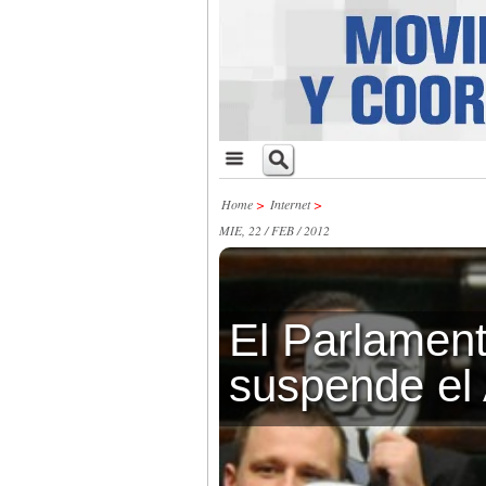
Home
>
Internet
>
MIE, 22 / FEB / 2012
El Parlamen
suspende el