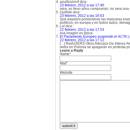
azulilusion4
dice:
23 febrero, 2012 a las 17:40
mira, yo llevo años comprando; no sera una
Guillote
dice:
23 febrero, 2012 a las 16:03
Que payasos poniendose las mascaras esas, 
politicos, en europa y en todos lados, dema
Lol
dice:
22 febrero, 2012 a las 17:53
esa imagen es épica
El Parlamento Europeo suspende el ACTA |
22 febrero, 2012 a las 17:12
[…] RedUSERS Otros Articulos De Interes:Al
webs en Polonia se apagarán en protesta po
Leave a Reply
Name*
Mail*
Website