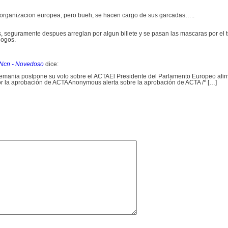
 organizacion europea, pero bueh, se hacen cargo de sus garcadas…..
seguramente despues arreglan por algun billete y se pasan las mascaras por el t
gogos.
 Ncn - Novedoso
dice:
emania postpone su voto sobre el ACTAEl Presidente del Parlamento Europeo afir
r la aprobación de ACTAAnonymous alerta sobre la aprobación de ACTA /* […]