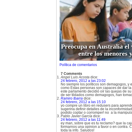
Preocupa en Australia el 
entre los menores y
Política de comentarios
7 Comments
Angel Luis Acosta
dice:
24 febrero, 2012 a las 23:02
No siempre los políticos son demagogos, y en
como Estas personas son capaces de dar la e
este parlamento decidió oír las quejas de s
de ser tildados como demagogos, han to
Ramiro Ibarra
dice:
24 febrero, 2012 a las 15:10
yo compre un libro en redusers para aprend
sugeriria definir detalles de la inconformid
podido coptar o corromper! no a la manipula
Pablo Javier García
dice:
24 febrero, 2012 a las 11:49
ey man, sobre que es tu reclamo? que la ca
formarnos una opinion a favor o en contra. 
toda la info. Saludos!