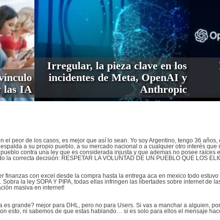
Irregular, la pieza clave en los
vínculo
incidentes de Meta, OpenAI y
 las IA
Anthropic
 el peor de los casos, es mejor que así lo sean. Yo soy Argentino, tengo 36 años, e
spalda a su propio pueblo, a su mercado nacional o a cualquier otro interés que no
u pueblo contra una ley que es considerada injusta y que ademas no posee raíces e
mado la correcta decisión: RESPETAR LA VOLUNTAD DE UN PUEBLO QUE LOS ELI
er finanzas con excel desde la compra hasta la entrega aca en mexico todo estuvo
ad. Sobra la ley SOPA Y PIPA, todas ellas infringen las libertades sobre internet de
ción masiva en internet!
ja es grande? mejor para DHL, pero no para Users. Si vas a manchar a alguien, p
Con esto, ni sabemos de que estas hablando… si es solo para ellos el mensaje hace