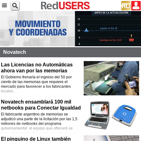
Novatech
Las Licencias no Automáticas
ahora van por las memorias
El Gobierno frenaría el ingreso del 50 por
ciento de las memorias que requiere el
mercado para favorecer a los fabricantes
locales.
Novatech ensamblará 100 mil
netbooks para Conectar Igualdad
El fabricante argentino de memorias se
adjudicó una parte de la licitación por las 1,5
millones de netbooks del programa
gubernamental: el equipo que ofrecerá se
llama Magalhaes (Magallanes) y es una
variante de Classmate que emsamblará en el Distrito Tecnológico Porteño. La
El pinguino de Linux también