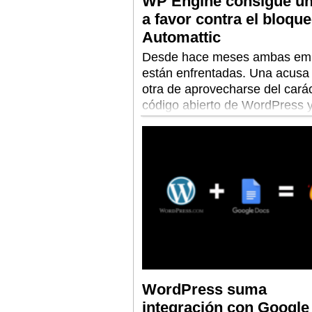
WP Engine consigue un 
a favor contra el bloqu
Automattic
Desde hace meses ambas em
están enfrentadas. Una acusa 
otra de aprovecharse del cará
código abierto de WordPress 
utilizar sus marcas. La otra ap
una campaña de amenazas y
desprestigio.
WordPress suma
integración con Google