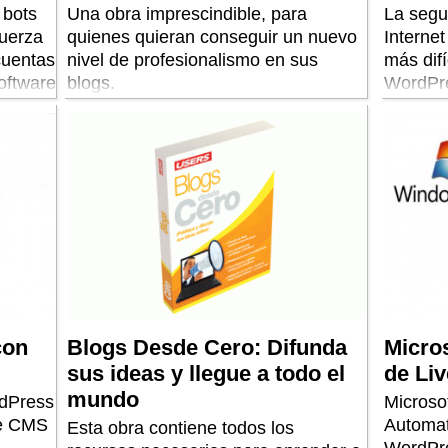
 bots
Una obra imprescindible, para
La segu
fuerza
quienes quieran conseguir un nuevo
Internet
cuentas
nivel de profesionalismo en sus
más dif
oftware
blogs.
WordPre
.
ataques
A menos
se ha di
recient
autoriza
servido
Esta in
Mullenw
en su bl
guardad
revelad
con
Blogs Desde Cero: Difunda
Micros
para ob
sus ideas y llegue a todo el
de Li
respect
mundo
rdPress
Microso
A difere
te CMS
Automatt
Esta obra contiene todos los
Marzo, 