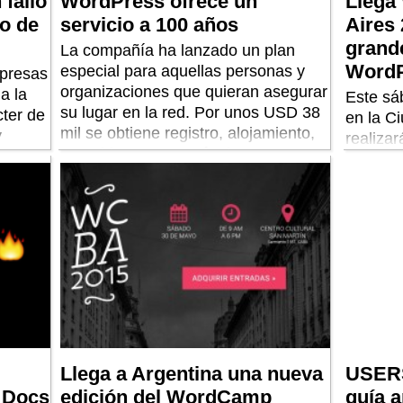
fallo
WordPress ofrece un
Llega
eo de
servicio a 100 años
Aires 
grand
La compañía ha lanzado un plan
Word
especial para aquellas personas y
presas
organizaciones que quieran asegurar
a la
Este sá
su lugar en la red. Por unos USD 38
cter de
en la C
mil se obtiene registro, alojamiento,
y
realizar
respaldos y apoyo técnico.
unta a
comunid
Llega a Argentina una nueva
USERS
 Docs
edición del WordCamp
guía a