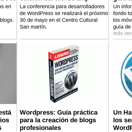
os en
La conferencia para desarrolladores
Un info
de WordPress se realizará el próximo
fondo t
blogs.
30 de mayo en el Centro Cultural
los móv
San martín.
guía de
más rec
está
Wordpress: Guía práctica
Un Ha
tios
para la creación de blogs
los se
s
profesionales
WordP