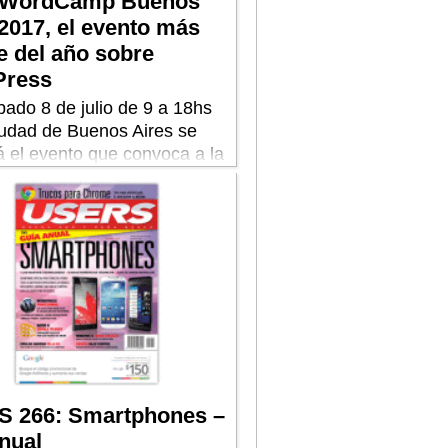
 WordCamp Buenos
2017, el evento más
e del año sobre
Press
bado 8 de julio de 9 a 18hs
iudad de Buenos Aires se
á el evento que convoca a la
ad del CMS más utilizado.
 266: Smartphones –
nual