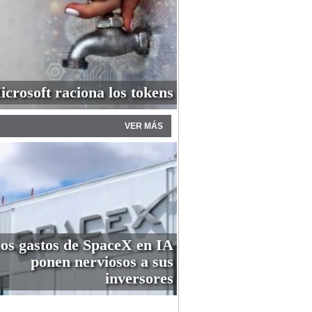
icrosoft raciona los tokens
VER MÁS
os gastos de SpaceX en IA
ponen nerviosos a sus
inversores