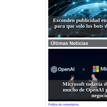
Esconden publicidad en
para que solo los bots 
Últimas Noticias
Microsoft todavía 
mucho de OpenAI p
negoci
Política de comentarios