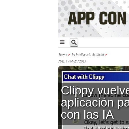
Home
>
IA Inteligencia Artificial
>
JUE, 8 / MAY / 2025
Clippy vuel
aplicación p
con las IA