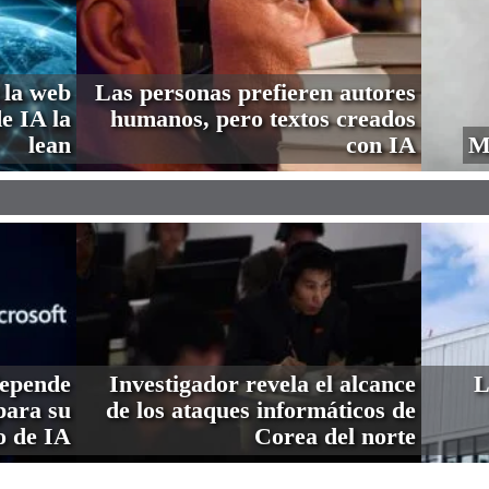
 la web
Las personas prefieren autores
de IA la
humanos, pero textos creados
lean
con IA
M
depende
Investigador revela el alcance
L
ara su
de los ataques informáticos de
o de IA
Corea del norte