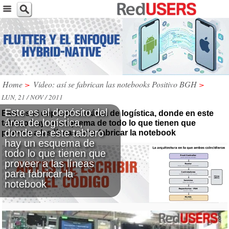
Home
>
Video: así se fabrican las notebooks Positivo BGH
>
LUN, 21 / NOV / 2011
Este es el depósito del
Este es el depósito del área de logística, donde en este
área de logística,
tablero hay un esquema de todo lo que tienen que
donde en este tablero
proveer a las líneas para fabricar la notebook
hay un esquema de
todo lo que tienen que
proveer a las líneas
para fabricar la
notebook